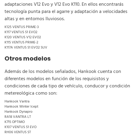
adaptaciones V12 Evo y V12 Evo K110. En ellos encontrarás
tecnología punta para el agarre y adaptación a velocidades
altas y en entornos lluviosos.
K125 VENTUS PRIME-3
K117 VENTUS S1 EVO2
K120 VENTUS V12 EVO2
K115 VENTUS PRIME-2
K117A VENTUS S1 EVO2 SUV
Otros modelos
Además de los modelos señalados, Hankook cuenta con
diferentes modelos en función de los requisistos y
condiciones de cada tipo de vehículo, conducor y condición
metereológica como son:
Hankook Vantra
Hankook Winter Icept
Hankook Dynapro
RA18 VANTRA LT
K715 OPTIMO
K107 VENTUS S1 EVO
RH06 VENTUS ST