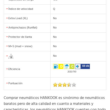
•
Índice de velocidad
Q
•
Extra Load (XL)
No
•
Antipinchazos (Runflat)
No
•
Protector de llanta
No
•
M+S (mud + snow)
No
No
•
D
C
69 db
•
Eficiencia
2020/740
•
Puntuación
Comprar neumáticos HANKOOK es sinónimo de neumáticos
baratos pero de alta calidad en cuanto a materiales y
características, los neumáticos HANKOOK cuentan con todo