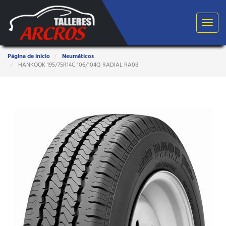
Toggle
navigat
Estas
Página de inicio
Neumáticos
aquí:
HANKOOK 195/75R14C 106/104Q RADIAL RA08