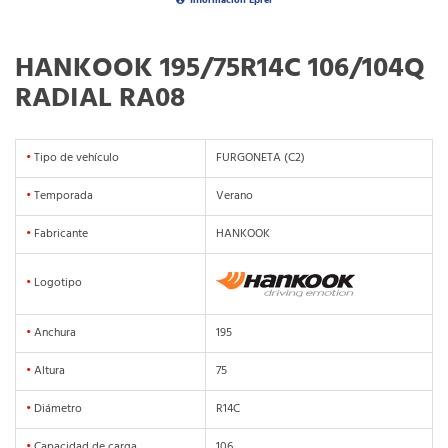
Información Eprel
HANKOOK 195/75R14C 106/104Q
RADIAL RA08
•
Tipo de vehículo
FURGONETA (C2)
•
Temporada
Verano
•
Fabricante
HANKOOK
•
Logotipo
•
Anchura
195
•
Altura
75
•
Diámetro
R14C
•
Capacidad de carga
106