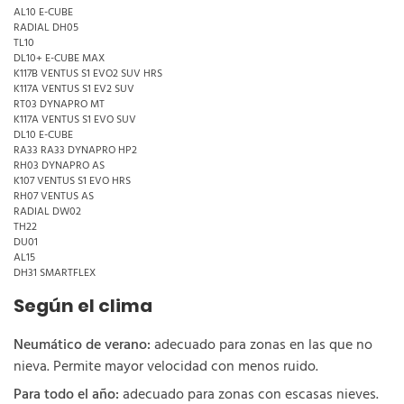
AL10 E-CUBE
RADIAL DH05
TL10
DL10+ E-CUBE MAX
K117B VENTUS S1 EVO2 SUV HRS
K117A VENTUS S1 EV2 SUV
RT03 DYNAPRO MT
K117A VENTUS S1 EVO SUV
DL10 E-CUBE
RA33 RA33 DYNAPRO HP2
RH03 DYNAPRO AS
K107 VENTUS S1 EVO HRS
RH07 VENTUS AS
RADIAL DW02
TH22
DU01
AL15
DH31 SMARTFLEX
Según el clima
Neumático de verano:
adecuado para zonas en las que no
nieva. Permite mayor velocidad con menos ruido.
Para todo el año:
adecuado para zonas con escasas nieves.