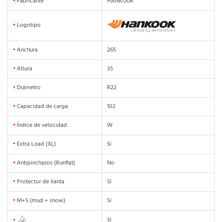
•
Fabricante
HANKOOK
•
Logotipo
•
Anchura
265
•
Altura
35
•
Diámetro
R22
•
Capacidad de carga
102
•
Índice de velocidad
W
•
Extra Load (XL)
Sí
•
Antipinchazos (Runflat)
No
•
Protector de llanta
Sí
•
M+S (mud + snow)
Sí
Sí
•