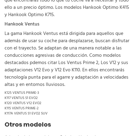
que encontrarás todo lo que tu coche va a necesitar y todo
ello a un precio óptimo. Los modelos Hankook Optimo K415
y Hankook Optimo K715.
Hankook Ventus
La gama Hankook Ventus está dirigida para aquellos que
además de usar su coche para desplazarse, buscan disfrutar
con el trayecto. Se adaptan de una manera notable a las
conducciones agresivas de conducción. Como modelos
destacados pdemos citar Los Ventus Prime 2, Los V12 y sus
adaptaciones V12 Evo y V12 Evo K110. En ellos encontrarás
tecnología punta para el agarre y adaptación a velocidades
altas y en entornos lluviosos.
K125 VENTUS PRIME-3
K117 VENTUS S1 EVO2
K120 VENTUS V12 EVO2
K115 VENTUS PRIME-2
K117A VENTUS S1 EVO2 SUV
Otros modelos