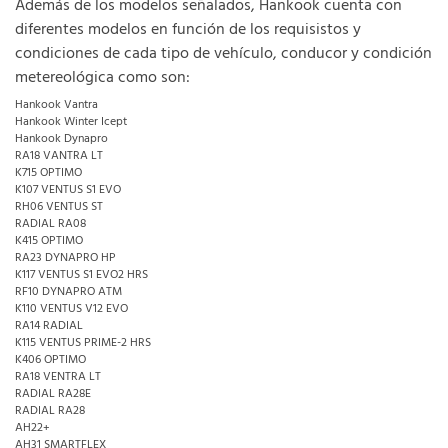
Además de los modelos señalados, Hankook cuenta con
diferentes modelos en función de los requisistos y
condiciones de cada tipo de vehículo, conducor y condición
metereológica como son:
Hankook Vantra
Hankook Winter Icept
Hankook Dynapro
RA18 VANTRA LT
K715 OPTIMO
K107 VENTUS S1 EVO
RH06 VENTUS ST
RADIAL RA08
K415 OPTIMO
RA23 DYNAPRO HP
K117 VENTUS S1 EVO2 HRS
RF10 DYNAPRO ATM
K110 VENTUS V12 EVO
RA14 RADIAL
K115 VENTUS PRIME-2 HRS
K406 OPTIMO
RA18 VENTRA LT
RADIAL RA28E
RADIAL RA28
AH22+
AH31 SMARTFLEX