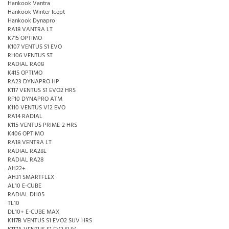
Hankook Vantra
Hankook Winter Icept
Hankook Dynapro
RA18 VANTRA LT
K715 OPTIMO
K107 VENTUS S1 EVO
RH06 VENTUS ST
RADIAL RA08
K415 OPTIMO
RA23 DYNAPRO HP
K117 VENTUS S1 EVO2 HRS
RF10 DYNAPRO ATM
K110 VENTUS V12 EVO
RA14 RADIAL
K115 VENTUS PRIME-2 HRS
K406 OPTIMO
RA18 VENTRA LT
RADIAL RA28E
RADIAL RA28
AH22+
AH31 SMARTFLEX
AL10 E-CUBE
RADIAL DH05
TL10
DL10+ E-CUBE MAX
K117B VENTUS S1 EVO2 SUV HRS