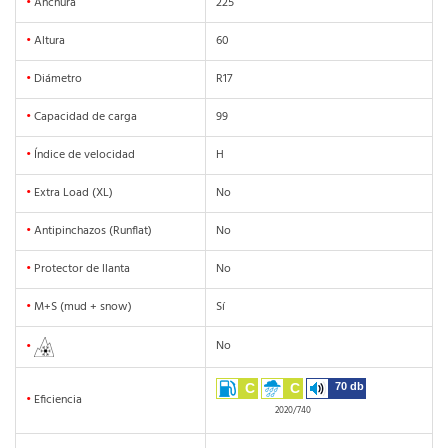
•
Anchura
225
•
Altura
60
•
Diámetro
R17
•
Capacidad de carga
99
•
Índice de velocidad
H
•
Extra Load (XL)
No
•
Antipinchazos (Runflat)
No
•
Protector de llanta
No
•
M+S (mud + snow)
Sí
No
•
C
C
70 db
•
Eficiencia
2020/740