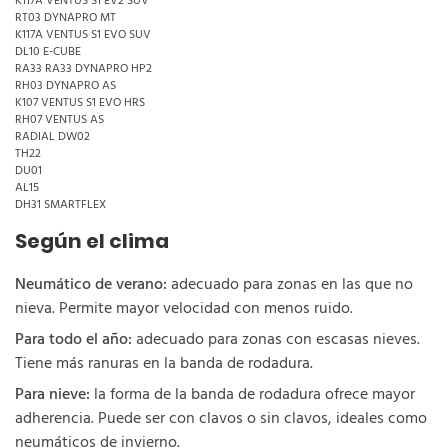
K117A VENTUS S1 EV2 SUV
RT03 DYNAPRO MT
K117A VENTUS S1 EVO SUV
DL10 E-CUBE
RA33 RA33 DYNAPRO HP2
RH03 DYNAPRO AS
K107 VENTUS S1 EVO HRS
RH07 VENTUS AS
RADIAL DW02
TH22
DU01
AL15
DH31 SMARTFLEX
Según el clima
Neumático de verano:
adecuado para zonas en las que no
nieva. Permite mayor velocidad con menos ruido.
Para todo el año:
adecuado para zonas con escasas nieves.
Tiene más ranuras en la banda de rodadura.
Para nieve:
la forma de la banda de rodadura ofrece mayor
adherencia. Puede ser con clavos o sin clavos, ideales como
neumáticos de invierno.