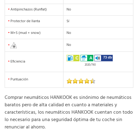
•
Antipinchazos (Runflat)
No
•
Protector de llanta
Sí
•
M+S (mud + snow)
No
No
•
C
A
73 db
•
Eficiencia
2020/740
•
Puntuación
Comprar neumáticos HANKOOK es sinónimo de neumáticos
baratos pero de alta calidad en cuanto a materiales y
características, los neumáticos HANKOOK cuentan con todo
lo necesario para una seguridad óptima de tu coche sin
renunciar al ahorro.