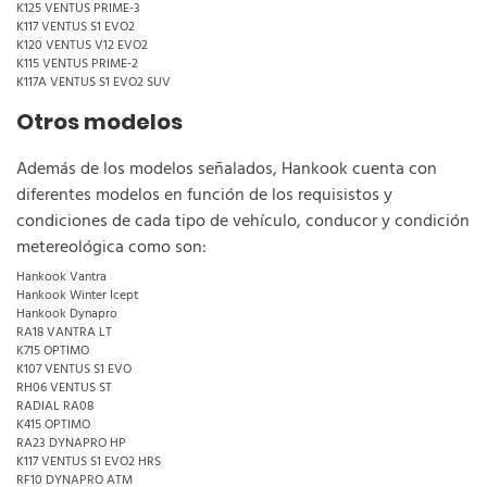
K125 VENTUS PRIME-3
K117 VENTUS S1 EVO2
K120 VENTUS V12 EVO2
K115 VENTUS PRIME-2
K117A VENTUS S1 EVO2 SUV
Otros modelos
Además de los modelos señalados, Hankook cuenta con
diferentes modelos en función de los requisistos y
condiciones de cada tipo de vehículo, conducor y condición
metereológica como son:
Hankook Vantra
Hankook Winter Icept
Hankook Dynapro
RA18 VANTRA LT
K715 OPTIMO
K107 VENTUS S1 EVO
RH06 VENTUS ST
RADIAL RA08
K415 OPTIMO
RA23 DYNAPRO HP
K117 VENTUS S1 EVO2 HRS
RF10 DYNAPRO ATM