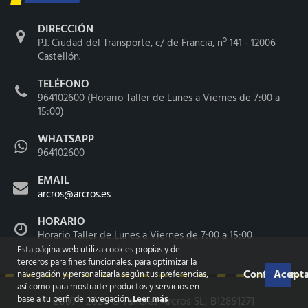
DIRECCIÓN
P.I. Ciudad del Transporte, c/ de Francia, nº 141 - 12006
Castellón.
TELÉFONO
964102600 (Horario Taller de Lunes a Viernes de 7:00 a
15:00)
WHATSAPP
964102600
EMAIL
arcros@arcros.es
HORARIO
Horario Taller de Lunes a Viernes de 7:00 a 15:00
Esta página web utiliza cookies propias y de
terceros para fines funcionales, para optimizar la
Configurar
Acepta
navegación y personalizarla según tus preferencias,
así como para mostrarte productos y servicios en
base a tu perfil de navegación.
Leer más
2007 - 2026 ©
Talleres Arcros SL
, B12891271