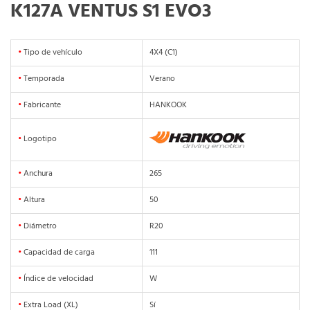
K127A VENTUS S1 EVO3
•
Tipo de vehículo
4X4 (C1)
•
Temporada
Verano
•
Fabricante
HANKOOK
•
Logotipo
•
Anchura
265
•
Altura
50
•
Diámetro
R20
•
Capacidad de carga
111
•
Índice de velocidad
W
•
Extra Load (XL)
Sí