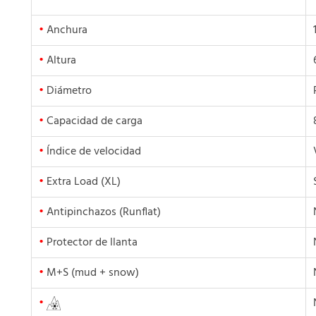
•
Anchura
•
Altura
•
Diámetro
•
Capacidad de carga
•
Índice de velocidad
•
Extra Load (XL)
•
Antipinchazos (Runflat)
•
Protector de llanta
•
M+S (mud + snow)
•