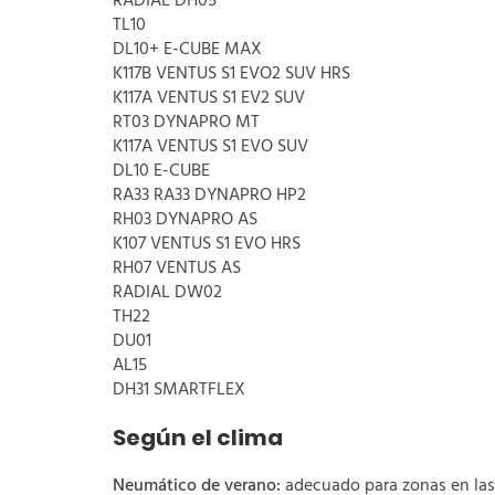
RADIAL DH05
TL10
DL10+ E-CUBE MAX
K117B VENTUS S1 EVO2 SUV HRS
K117A VENTUS S1 EV2 SUV
RT03 DYNAPRO MT
K117A VENTUS S1 EVO SUV
DL10 E-CUBE
RA33 RA33 DYNAPRO HP2
RH03 DYNAPRO AS
K107 VENTUS S1 EVO HRS
RH07 VENTUS AS
RADIAL DW02
TH22
DU01
AL15
DH31 SMARTFLEX
Según el clima
Neumático de verano:
adecuado para zonas en las