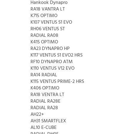
Hankook Dynapro
RA18 VANTRA LT
K715 OPTIMO
K107 VENTUS S1 EVO
RH06 VENTUS ST
RADIAL RA08
K415 OPTIMO
RA23 DYNAPRO HP
K117 VENTUS S1 EVO2 HRS
RF10 DYNAPRO ATM
K110 VENTUS V12 EVO
RA14 RADIAL
K115 VENTUS PRIME-2 HRS
K406 OPTIMO
RA18 VENTRA LT
RADIAL RA28E
RADIAL RA28
AH22+
AH31 SMARTFLEX
AL10 E-CUBE