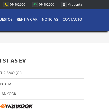
964102600
964102600
Mi cuenta
UESTOS
RENT A CAR
NOTICIAS
CONTACTO
 ST AS EV
TURISMO (C1)
Verano
HANKOOK