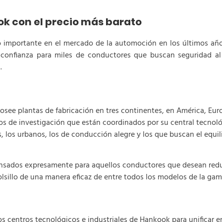
k con el precio más barato
mportante en el mercado de la automoción en los últimos años.
onfianza para miles de conductores que buscan seguridad al 
a.
see plantas de fabricación en tres continentes, en América, Europ
os de investigación que están coordinados por su central tecno
, los urbanos, los de conducción alegre y los que buscan el equil
sados expresamente para aquellos conductores que desean redu
lsillo de una manera eficaz de entre todos los modelos de la gam
centros tecnológicos e industriales de Hankook para unificar e