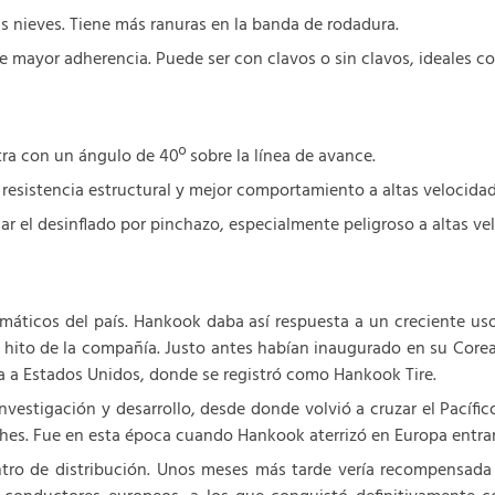
 nieves. Tiene más ranuras en la banda de rodadura.
e mayor adherencia. Puede ser con clavos o sin clavos, ideales 
ra con un ángulo de 40º sobre la línea de avance.
 resistencia estructural y mejor comportamiento a altas velocidad
ar el desinflado por pinchazo, especialmente peligroso a altas ve
áticos del país. Hankook daba así respuesta a un creciente us
r hito de la compañía. Justo antes habían inaugurado en su Core
a a Estados Unidos, donde se registró como Hankook Tire.
nvestigación y desarrollo, desde donde volvió a cruzar el Pacífi
oches. Fue en esta época cuando Hankook aterrizó en Europa entran
tro de distribución. Unos meses más tarde vería recompensada su