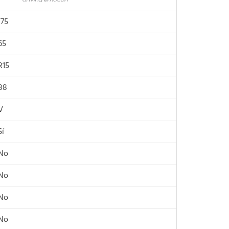
175
65
R15
88
V
Sí
No
No
No
No