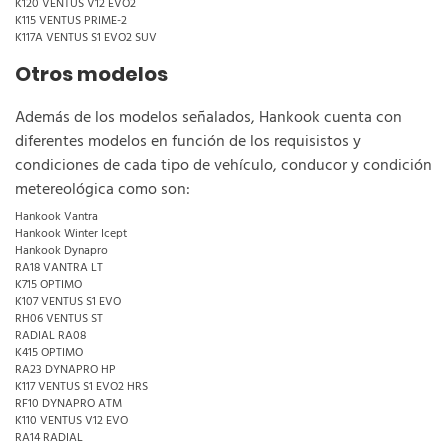
K120 VENTUS V12 EVO2
K115 VENTUS PRIME-2
K117A VENTUS S1 EVO2 SUV
Otros modelos
Además de los modelos señalados, Hankook cuenta con
diferentes modelos en función de los requisistos y
condiciones de cada tipo de vehículo, conducor y condición
metereológica como son:
Hankook Vantra
Hankook Winter Icept
Hankook Dynapro
RA18 VANTRA LT
K715 OPTIMO
K107 VENTUS S1 EVO
RH06 VENTUS ST
RADIAL RA08
K415 OPTIMO
RA23 DYNAPRO HP
K117 VENTUS S1 EVO2 HRS
RF10 DYNAPRO ATM
K110 VENTUS V12 EVO
RA14 RADIAL