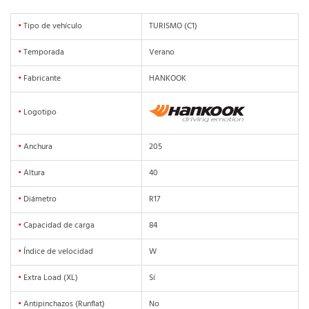
•
Tipo de vehículo
TURISMO (C1)
•
Temporada
Verano
•
Fabricante
HANKOOK
•
Logotipo
•
Anchura
205
•
Altura
40
•
Diámetro
R17
•
Capacidad de carga
84
•
Índice de velocidad
W
•
Extra Load (XL)
Sí
•
Antipinchazos (Runflat)
No