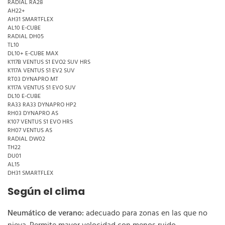
RADIAL RA28
AH22+
AH31 SMARTFLEX
AL10 E-CUBE
RADIAL DH05
TL10
DL10+ E-CUBE MAX
K117B VENTUS S1 EVO2 SUV HRS
K117A VENTUS S1 EV2 SUV
RT03 DYNAPRO MT
K117A VENTUS S1 EVO SUV
DL10 E-CUBE
RA33 RA33 DYNAPRO HP2
RH03 DYNAPRO AS
K107 VENTUS S1 EVO HRS
RH07 VENTUS AS
RADIAL DW02
TH22
DU01
AL15
DH31 SMARTFLEX
Según el clima
Neumático de verano:
adecuado para zonas en las que no