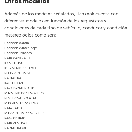
Otros modelos
Además de los modelos señalados, Hankook cuenta con
diferentes modelos en función de los requisistos y
condiciones de cada tipo de vehículo, conducor y condición
metereológica como son:
Hankook Vantra
Hankook Winter Icept
Hankook Dynapro
RA18 VANTRA LT
K715 OPTIMO
K107 VENTUS S1 EVO
RH06 VENTUS ST
RADIAL RA08
K415 OPTIMO
RA23 DYNAPRO HP
K117 VENTUS S1 EVO2 HRS
RF10 DYNAPRO ATM
K110 VENTUS V12 EVO
RA14 RADIAL
K115 VENTUS PRIME-2 HRS
K406 OPTIMO
RA18 VENTRA LT
RADIAL RA28E