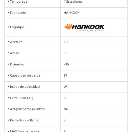
•
Temporada
4 Estaciones
•
Fabricante
HANKOOK
•
Logotipo
•
Anchura
215
•
Altura
55
•
Diámetro
R16
•
Capacidad de carga
97
•
Índice de velocidad
W
•
Extra Load (XL)
Sí
•
Antipinchazos (Runflat)
No
•
Protector de llanta
Sí
•
M+S (mud + snow)
Sí