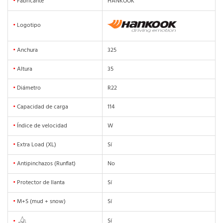
•
Fabricante
HANKOOK
•
Logotipo
•
Anchura
325
•
Altura
35
•
Diámetro
R22
•
Capacidad de carga
114
•
Índice de velocidad
W
•
Extra Load (XL)
Sí
•
Antipinchazos (Runflat)
No
•
Protector de llanta
Sí
•
M+S (mud + snow)
Sí
Sí
•