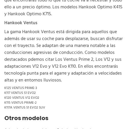
que encontrarás todo lo que tu coche va a necesitar y todo
ello a un precio óptimo. Los modelos Hankook Optimo K415
y Hankook Optimo K715.
Hankook Ventus
La gama Hankook Ventus está dirigida para aquellos que
además de usar su coche para desplazarse, buscan disfrutar
con el trayecto. Se adaptan de una manera notable a las
conducciones agresivas de conducción. Como modelos
destacados pdemos citar Los Ventus Prime 2, Los V12 y sus
adaptaciones V12 Evo y V12 Evo K110. En ellos encontrarás
tecnología punta para el agarre y adaptación a velocidades
altas y en entornos lluviosos.
K125 VENTUS PRIME-3
K117 VENTUS S1 EVO2
K120 VENTUS V12 EVO2
K115 VENTUS PRIME-2
K117A VENTUS S1 EVO2 SUV
Otros modelos