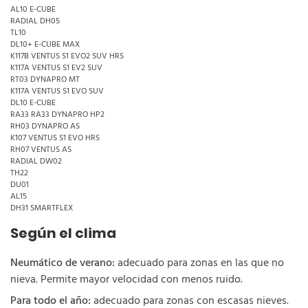
AL10 E-CUBE
RADIAL DH05
TL10
DL10+ E-CUBE MAX
K117B VENTUS S1 EVO2 SUV HRS
K117A VENTUS S1 EV2 SUV
RT03 DYNAPRO MT
K117A VENTUS S1 EVO SUV
DL10 E-CUBE
RA33 RA33 DYNAPRO HP2
RH03 DYNAPRO AS
K107 VENTUS S1 EVO HRS
RH07 VENTUS AS
RADIAL DW02
TH22
DU01
AL15
DH31 SMARTFLEX
Según el clima
Neumático de verano:
adecuado para zonas en las que no
nieva. Permite mayor velocidad con menos ruido.
Para todo el año:
adecuado para zonas con escasas nieves.