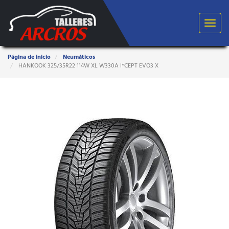
Toggle
navigat
Estas
Página de inicio
Neumáticos
aquí:
HANKOOK 325/35R22 114W XL W330A I*CEPT EVO3 X