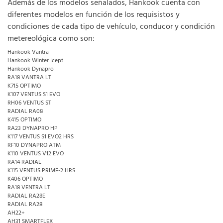
Además de los modelos señalados, Hankook cuenta con
diferentes modelos en función de los requisistos y
condiciones de cada tipo de vehículo, conducor y condición
metereológica como son:
Hankook Vantra
Hankook Winter Icept
Hankook Dynapro
RA18 VANTRA LT
K715 OPTIMO
K107 VENTUS S1 EVO
RH06 VENTUS ST
RADIAL RA08
K415 OPTIMO
RA23 DYNAPRO HP
K117 VENTUS S1 EVO2 HRS
RF10 DYNAPRO ATM
K110 VENTUS V12 EVO
RA14 RADIAL
K115 VENTUS PRIME-2 HRS
K406 OPTIMO
RA18 VENTRA LT
RADIAL RA28E
RADIAL RA28
AH22+
AH31 SMARTFLEX