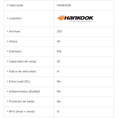
•
Fabricante
HANKOOK
•
Logotipo
•
Anchura
205
•
Altura
60
•
Diámetro
R16
•
Capacidad de carga
92
•
Índice de velocidad
H
•
Extra Load (XL)
No
•
Antipinchazos (Runflat)
No
•
Protector de llanta
No
•
M+S (mud + snow)
Sí