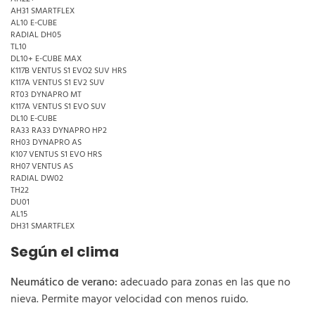
AH31 SMARTFLEX
AL10 E-CUBE
RADIAL DH05
TL10
DL10+ E-CUBE MAX
K117B VENTUS S1 EVO2 SUV HRS
K117A VENTUS S1 EV2 SUV
RT03 DYNAPRO MT
K117A VENTUS S1 EVO SUV
DL10 E-CUBE
RA33 RA33 DYNAPRO HP2
RH03 DYNAPRO AS
K107 VENTUS S1 EVO HRS
RH07 VENTUS AS
RADIAL DW02
TH22
DU01
AL15
DH31 SMARTFLEX
Según el clima
Neumático de verano:
adecuado para zonas en las que no
nieva. Permite mayor velocidad con menos ruido.