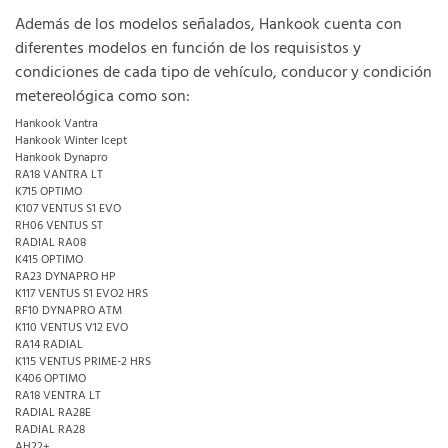
Además de los modelos señalados, Hankook cuenta con
diferentes modelos en función de los requisistos y
condiciones de cada tipo de vehículo, conducor y condición
metereológica como son:
Hankook Vantra
Hankook Winter Icept
Hankook Dynapro
RA18 VANTRA LT
K715 OPTIMO
K107 VENTUS S1 EVO
RH06 VENTUS ST
RADIAL RA08
K415 OPTIMO
RA23 DYNAPRO HP
K117 VENTUS S1 EVO2 HRS
RF10 DYNAPRO ATM
K110 VENTUS V12 EVO
RA14 RADIAL
K115 VENTUS PRIME-2 HRS
K406 OPTIMO
RA18 VENTRA LT
RADIAL RA28E
RADIAL RA28
AH22+