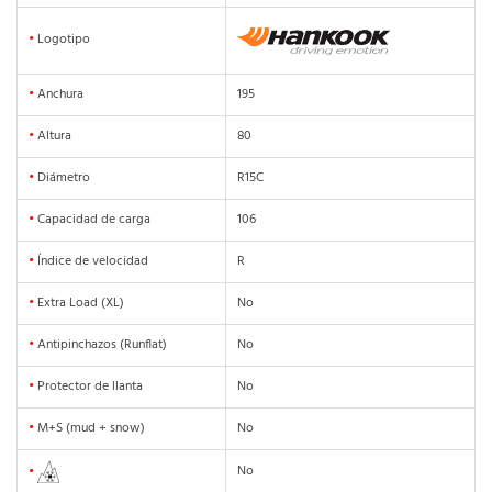
•
Logotipo
•
Anchura
195
•
Altura
80
•
Diámetro
R15C
•
Capacidad de carga
106
•
Índice de velocidad
R
•
Extra Load (XL)
No
•
Antipinchazos (Runflat)
No
•
Protector de llanta
No
•
M+S (mud + snow)
No
No
•