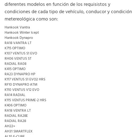
diferentes modelos en función de los requisistos y
condiciones de cada tipo de vehículo, conducor y condición
metereológica como son:
Hankook Vantra
Hankook Winter Icept
Hankook Dynapro
RA18 VANTRA LT
K715 OPTIMO
K107 VENTUS S1 EVO
RH06 VENTUS ST
RADIAL RA08
K415 OPTIMO
RA23 DYNAPRO HP
K117 VENTUS S1 EVO2 HRS
RF10 DYNAPRO ATM
K110 VENTUS V12 EVO
RA14 RADIAL
K115 VENTUS PRIME-2 HRS
K406 OPTIMO
RA18 VENTRA LT
RADIAL RA28E
RADIAL RA28
AH22+
AH31 SMARTFLEX
AL10 E-CUBE