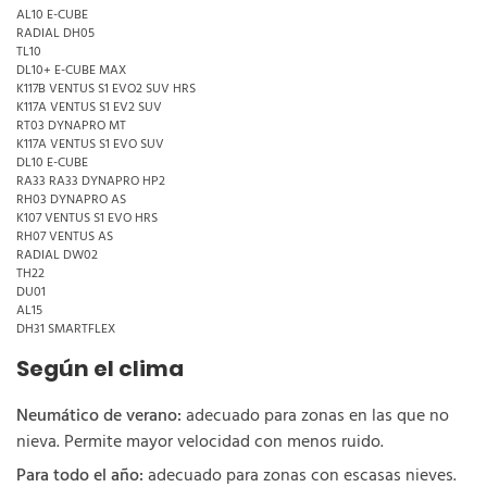
AL10 E-CUBE
RADIAL DH05
TL10
DL10+ E-CUBE MAX
K117B VENTUS S1 EVO2 SUV HRS
K117A VENTUS S1 EV2 SUV
RT03 DYNAPRO MT
K117A VENTUS S1 EVO SUV
DL10 E-CUBE
RA33 RA33 DYNAPRO HP2
RH03 DYNAPRO AS
K107 VENTUS S1 EVO HRS
RH07 VENTUS AS
RADIAL DW02
TH22
DU01
AL15
DH31 SMARTFLEX
Según el clima
Neumático de verano:
adecuado para zonas en las que no
nieva. Permite mayor velocidad con menos ruido.
Para todo el año:
adecuado para zonas con escasas nieves.