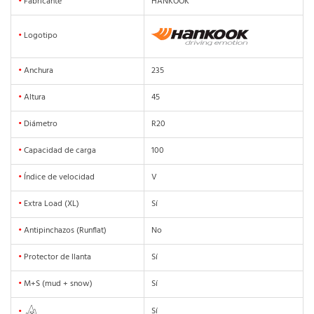
•
Fabricante
HANKOOK
•
Logotipo
•
Anchura
235
•
Altura
45
•
Diámetro
R20
•
Capacidad de carga
100
•
Índice de velocidad
V
•
Extra Load (XL)
Sí
•
Antipinchazos (Runflat)
No
•
Protector de llanta
Sí
•
M+S (mud + snow)
Sí
Sí
•