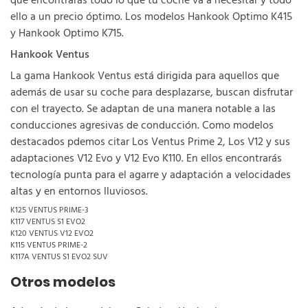
que encontrarás todo lo que tu coche va a necesitar y todo
ello a un precio óptimo. Los modelos Hankook Optimo K415
y Hankook Optimo K715.
Hankook Ventus
La gama Hankook Ventus está dirigida para aquellos que
además de usar su coche para desplazarse, buscan disfrutar
con el trayecto. Se adaptan de una manera notable a las
conducciones agresivas de conducción. Como modelos
destacados pdemos citar Los Ventus Prime 2, Los V12 y sus
adaptaciones V12 Evo y V12 Evo K110. En ellos encontrarás
tecnología punta para el agarre y adaptación a velocidades
altas y en entornos lluviosos.
K125 VENTUS PRIME-3
K117 VENTUS S1 EVO2
K120 VENTUS V12 EVO2
K115 VENTUS PRIME-2
K117A VENTUS S1 EVO2 SUV
Otros modelos