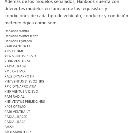
Además de los modelos señalados, Hankook cuenta con
diferentes modelos en función de los requisistos y
condiciones de cada tipo de vehículo, conducor y condición
metereológica como son:
Hankook Vantra
Hankook Winter Icept
Hankook Dynapro
RA18 VANTRA LT
K715 OPTIMO
K107 VENTUS S1 EVO
RH06 VENTUS ST
RADIAL RA08
K415 OPTIMO
RA23 DYNAPRO HP
K117 VENTUS S1 EVO2 HRS
RF10 DYNAPRO ATM
K110 VENTUS V12 EVO
RA14 RADIAL
K115 VENTUS PRIME-2 HRS
K406 OPTIMO
RA18 VENTRA LT
RADIAL RA28E
RADIAL RA28
AH22+
AH31 SMARTFLEX