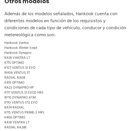
Otros modelos
Además de los modelos señalados, Hankook cuenta con
diferentes modelos en función de los requisistos y
condiciones de cada tipo de vehículo, conducor y condición
metereológica como son:
Hankook Vantra
Hankook Winter Icept
Hankook Dynapro
RA18 VANTRA LT
K715 OPTIMO
K107 VENTUS S1 EVO
RH06 VENTUS ST
RADIAL RA08
K415 OPTIMO
RA23 DYNAPRO HP
K117 VENTUS S1 EVO2 HRS
RF10 DYNAPRO ATM
K110 VENTUS V12 EVO
RA14 RADIAL
K115 VENTUS PRIME-2 HRS
K406 OPTIMO
RA18 VENTRA LT
RADIAL RA28E