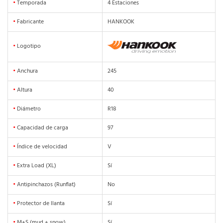
•
Temporada
4 Estaciones
•
Fabricante
HANKOOK
•
Logotipo
•
Anchura
245
•
Altura
40
•
Diámetro
R18
•
Capacidad de carga
97
•
Índice de velocidad
V
•
Extra Load (XL)
Sí
•
Antipinchazos (Runflat)
No
•
Protector de llanta
Sí
•
M+S (mud + snow)
Sí