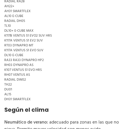
RADIAL RA28
AH22+
AH31 SMARTFLEX
AL10 E-CUBE
RADIAL DH05
TL10
DL10+ E-CUBE MAX
K117B VENTUS S1 EVO2 SUV HRS
K117A VENTUS S1 EV2 SUV
RT03 DYNAPRO MT
K117A VENTUS S1 EVO SUV
DL10 E-CUBE
RA33 RA33 DYNAPRO HP2
RH03 DYNAPRO AS
K107 VENTUS S1 EVO HRS
RH07 VENTUS AS
RADIAL DW02
TH22
DU01
AL15
DH31 SMARTFLEX
Según el clima
Neumático de verano:
adecuado para zonas en las que no