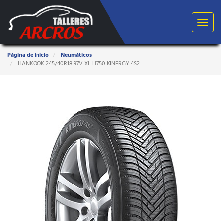
Toggle
navigat
Estas
Página de inicio
Neumáticos
aquí:
HANKOOK 245/40R18 97V XL H750 KINERGY 4S2