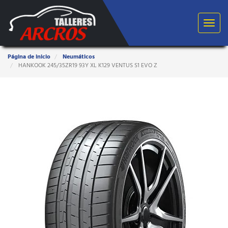
Toggle
navigat
Estas
Página de inicio
Neumáticos
aquí:
HANKOOK 245/35ZR19 93Y XL K129 VENTUS S1 EVO Z