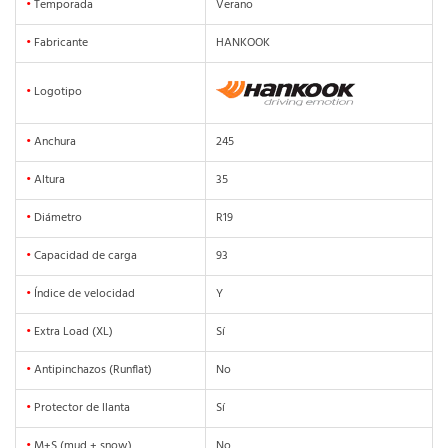
•
Temporada
Verano
•
Fabricante
HANKOOK
•
Logotipo
•
Anchura
245
•
Altura
35
•
Diámetro
R19
•
Capacidad de carga
93
•
Índice de velocidad
Y
•
Extra Load (XL)
Sí
•
Antipinchazos (Runflat)
No
•
Protector de llanta
Sí
•
M+S (mud + snow)
No