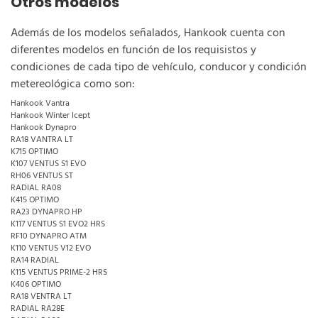
Otros modelos
Además de los modelos señalados, Hankook cuenta con
diferentes modelos en función de los requisistos y
condiciones de cada tipo de vehículo, conducor y condición
metereológica como son:
Hankook Vantra
Hankook Winter Icept
Hankook Dynapro
RA18 VANTRA LT
K715 OPTIMO
K107 VENTUS S1 EVO
RH06 VENTUS ST
RADIAL RA08
K415 OPTIMO
RA23 DYNAPRO HP
K117 VENTUS S1 EVO2 HRS
RF10 DYNAPRO ATM
K110 VENTUS V12 EVO
RA14 RADIAL
K115 VENTUS PRIME-2 HRS
K406 OPTIMO
RA18 VENTRA LT
RADIAL RA28E