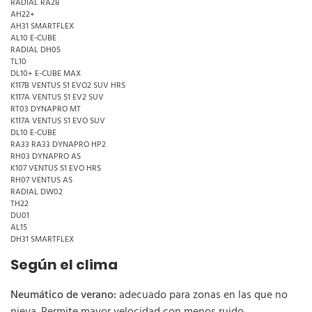
RADIAL RA28
AH22+
AH31 SMARTFLEX
AL10 E-CUBE
RADIAL DH05
TL10
DL10+ E-CUBE MAX
K117B VENTUS S1 EVO2 SUV HRS
K117A VENTUS S1 EV2 SUV
RT03 DYNAPRO MT
K117A VENTUS S1 EVO SUV
DL10 E-CUBE
RA33 RA33 DYNAPRO HP2
RH03 DYNAPRO AS
K107 VENTUS S1 EVO HRS
RH07 VENTUS AS
RADIAL DW02
TH22
DU01
AL15
DH31 SMARTFLEX
Según el clima
Neumático de verano:
adecuado para zonas en las que no