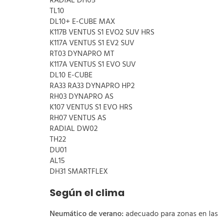
RADIAL DH05
TL10
DL10+ E-CUBE MAX
K117B VENTUS S1 EVO2 SUV HRS
K117A VENTUS S1 EV2 SUV
RT03 DYNAPRO MT
K117A VENTUS S1 EVO SUV
DL10 E-CUBE
RA33 RA33 DYNAPRO HP2
RH03 DYNAPRO AS
K107 VENTUS S1 EVO HRS
RH07 VENTUS AS
RADIAL DW02
TH22
DU01
AL15
DH31 SMARTFLEX
Según el clima
Neumático de verano:
adecuado para zonas en las