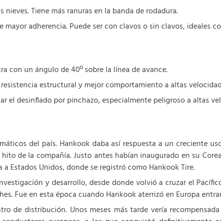
 nieves. Tiene más ranuras en la banda de rodadura.
e mayor adherencia. Puede ser con clavos o sin clavos, ideales 
ra con un ángulo de 40º sobre la línea de avance.
 resistencia estructural y mejor comportamiento a altas velocidad
ar el desinflado por pinchazo, especialmente peligroso a altas ve
áticos del país. Hankook daba así respuesta a un creciente us
r hito de la compañía. Justo antes habían inaugurado en su Core
a a Estados Unidos, donde se registró como Hankook Tire.
nvestigación y desarrollo, desde donde volvió a cruzar el Pacífi
oches. Fue en esta época cuando Hankook aterrizó en Europa entran
tro de distribución. Unos meses más tarde vería recompensada su