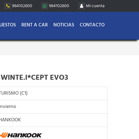
964102600
964102600
Mi cuenta
UESTOS
RENT A CAR
NOTICIAS
CONTACTO
WINTE.I*CEPT EVO3
TURISMO (C1)
Invierno
HANKOOK