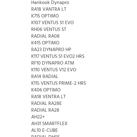
Hankook Dynapro
RA18 VANTRA LT
K715 OPTIMO
K107 VENTUS S1 EVO
RH06 VENTUS ST
RADIAL RA08
K415 OPTIMO
RA23 DYNAPRO HP
K117 VENTUS S1 EVO2 HRS
RF10 DYNAPRO ATM
K110 VENTUS V12 EVO
RA14 RADIAL
K115 VENTUS PRIME-2 HRS
K406 OPTIMO
RA18 VENTRA LT
RADIAL RA28E
RADIAL RA28
AH22+
AH31 SMARTFLEX
AL10 E-CUBE