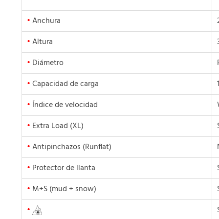
•
Anchura
•
Altura
•
Diámetro
•
Capacidad de carga
•
Índice de velocidad
•
Extra Load (XL)
•
Antipinchazos (Runflat)
•
Protector de llanta
•
M+S (mud + snow)
•