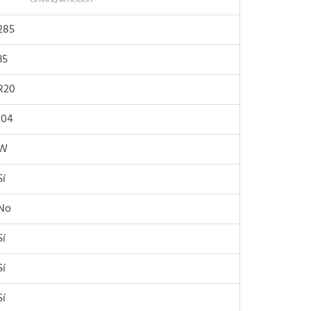
285
35
R20
104
W
Sí
No
Sí
Sí
Sí