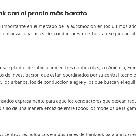
k con el precio más barato
mportante en el mercado de la automoción en los últimos años.
onfianza para miles de conductores que buscan seguridad al 
a.
see plantas de fabricación en tres continentes, en América, Europ
os de investigación que están coordinados por su central tecno
, los urbanos, los de conducción alegre y los que buscan el equil
sados expresamente para aquellos conductores que desean redu
lsillo de una manera eficaz de entre todos los modelos de la gam
centros tecnológicos e industriales de Hankook para unificar e