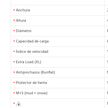
•
Anchura
•
Altura
•
Diámetro
•
Capacidad de carga
•
Índice de velocidad
•
Extra Load (XL)
•
Antipinchazos (Runflat)
•
Protector de llanta
•
M+S (mud + snow)
•