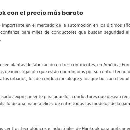
k con el precio más barato
mportante en el mercado de la automoción en los últimos años.
onfianza para miles de conductores que buscan seguridad al 
a.
see plantas de fabricación en tres continentes, en América, Europ
os de investigación que están coordinados por su central tecno
, los urbanos, los de conducción alegre y los que buscan el equil
sados expresamente para aquellos conductores que desean redu
lsillo de una manera eficaz de entre todos los modelos de la gam
centros tecnológicos e industriales de Hankook para unificar e