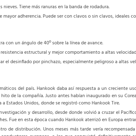
 nieves. Tiene más ranuras en la banda de rodadura.
e mayor adherencia. Puede ser con clavos o sin clavos, ideales 
ra con un ángulo de 40º sobre la línea de avance.
 resistencia estructural y mejor comportamiento a altas velocidad
ar el desinflado por pinchazo, especialmente peligroso a altas ve
áticos del país. Hankook daba así respuesta a un creciente us
r hito de la compañía. Justo antes habían inaugurado en su Core
a a Estados Unidos, donde se registró como Hankook Tire.
nvestigación y desarrollo, desde donde volvió a cruzar el Pacífi
oches. Fue en esta época cuando Hankook aterrizó en Europa entran
tro de distribución. Unos meses más tarde vería recompensada su