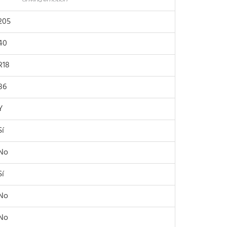
205
40
R18
86
Y
Sí
No
Sí
No
No