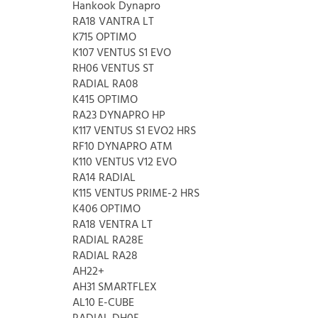
Hankook Dynapro
RA18 VANTRA LT
K715 OPTIMO
K107 VENTUS S1 EVO
RH06 VENTUS ST
RADIAL RA08
K415 OPTIMO
RA23 DYNAPRO HP
K117 VENTUS S1 EVO2 HRS
RF10 DYNAPRO ATM
K110 VENTUS V12 EVO
RA14 RADIAL
K115 VENTUS PRIME-2 HRS
K406 OPTIMO
RA18 VENTRA LT
RADIAL RA28E
RADIAL RA28
AH22+
AH31 SMARTFLEX
AL10 E-CUBE