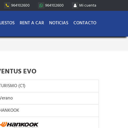
964102600
964102600
Mi cuenta
UESTOS
RENT A CAR
NOTICIAS
CONTACTO
VENTUS EVO
TURISMO (C1)
Verano
HANKOOK