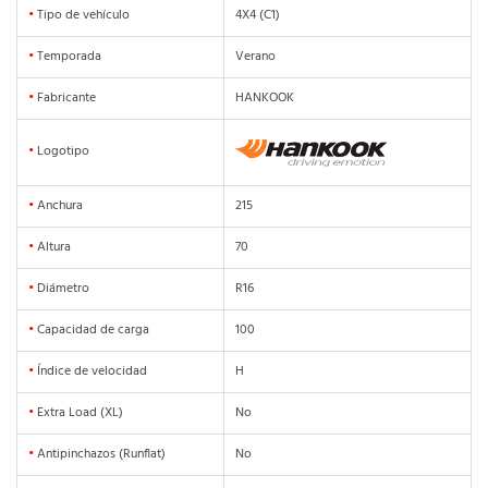
•
Tipo de vehículo
4X4 (C1)
•
Temporada
Verano
•
Fabricante
HANKOOK
•
Logotipo
•
Anchura
215
•
Altura
70
•
Diámetro
R16
•
Capacidad de carga
100
•
Índice de velocidad
H
•
Extra Load (XL)
No
•
Antipinchazos (Runflat)
No