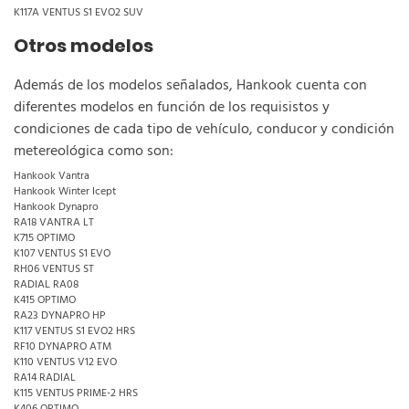
K117A VENTUS S1 EVO2 SUV
Otros modelos
Además de los modelos señalados, Hankook cuenta con
diferentes modelos en función de los requisistos y
condiciones de cada tipo de vehículo, conducor y condición
metereológica como son:
Hankook Vantra
Hankook Winter Icept
Hankook Dynapro
RA18 VANTRA LT
K715 OPTIMO
K107 VENTUS S1 EVO
RH06 VENTUS ST
RADIAL RA08
K415 OPTIMO
RA23 DYNAPRO HP
K117 VENTUS S1 EVO2 HRS
RF10 DYNAPRO ATM
K110 VENTUS V12 EVO
RA14 RADIAL
K115 VENTUS PRIME-2 HRS