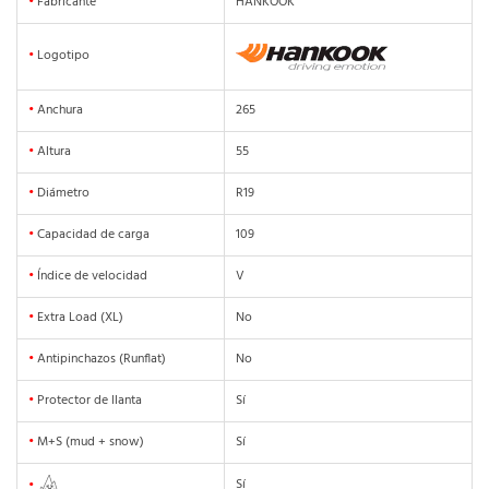
•
Fabricante
HANKOOK
•
Logotipo
•
Anchura
265
•
Altura
55
•
Diámetro
R19
•
Capacidad de carga
109
•
Índice de velocidad
V
•
Extra Load (XL)
No
•
Antipinchazos (Runflat)
No
•
Protector de llanta
Sí
•
M+S (mud + snow)
Sí
Sí
•