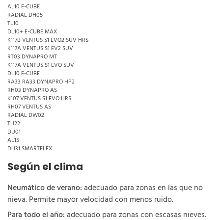
AL10 E-CUBE
RADIAL DH05
TL10
DL10+ E-CUBE MAX
K117B VENTUS S1 EVO2 SUV HRS
K117A VENTUS S1 EV2 SUV
RT03 DYNAPRO MT
K117A VENTUS S1 EVO SUV
DL10 E-CUBE
RA33 RA33 DYNAPRO HP2
RH03 DYNAPRO AS
K107 VENTUS S1 EVO HRS
RH07 VENTUS AS
RADIAL DW02
TH22
DU01
AL15
DH31 SMARTFLEX
Según el clima
Neumático de verano:
adecuado para zonas en las que no
nieva. Permite mayor velocidad con menos ruido.
Para todo el año:
adecuado para zonas con escasas nieves.