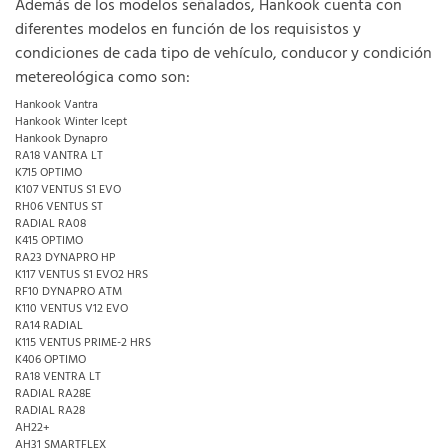
Además de los modelos señalados, Hankook cuenta con
diferentes modelos en función de los requisistos y
condiciones de cada tipo de vehículo, conducor y condición
metereológica como son:
Hankook Vantra
Hankook Winter Icept
Hankook Dynapro
RA18 VANTRA LT
K715 OPTIMO
K107 VENTUS S1 EVO
RH06 VENTUS ST
RADIAL RA08
K415 OPTIMO
RA23 DYNAPRO HP
K117 VENTUS S1 EVO2 HRS
RF10 DYNAPRO ATM
K110 VENTUS V12 EVO
RA14 RADIAL
K115 VENTUS PRIME-2 HRS
K406 OPTIMO
RA18 VENTRA LT
RADIAL RA28E
RADIAL RA28
AH22+
AH31 SMARTFLEX