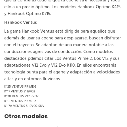
que encontrarás todo lo que tu coche va a necesitar y todo
ello a un precio óptimo. Los modelos Hankook Optimo K415
y Hankook Optimo K715.
Hankook Ventus
La gama Hankook Ventus está dirigida para aquellos que
además de usar su coche para desplazarse, buscan disfrutar
con el trayecto. Se adaptan de una manera notable a las
conducciones agresivas de conducción. Como modelos
destacados pdemos citar Los Ventus Prime 2, Los V12 y sus
adaptaciones V12 Evo y V12 Evo K110. En ellos encontrarás
tecnología punta para el agarre y adaptación a velocidades
altas y en entornos lluviosos.
K125 VENTUS PRIME-3
K117 VENTUS S1 EVO2
K120 VENTUS V12 EVO2
K115 VENTUS PRIME-2
K117A VENTUS S1 EVO2 SUV
Otros modelos