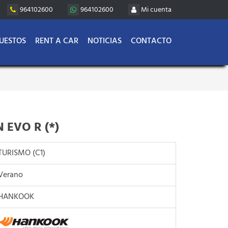
964102600
964102600
Mi cuenta
UESTOS
RENT A CAR
NOTICIAS
CONTACTO
 EVO R (*)
TURISMO (C1)
Verano
HANKOOK