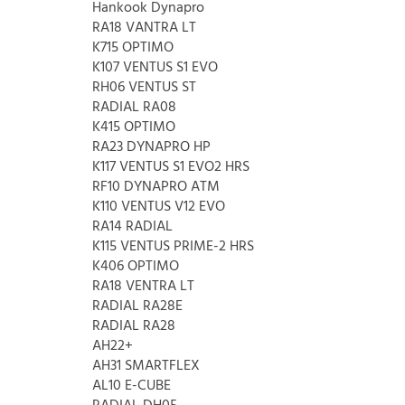
Hankook Dynapro
RA18 VANTRA LT
K715 OPTIMO
K107 VENTUS S1 EVO
RH06 VENTUS ST
RADIAL RA08
K415 OPTIMO
RA23 DYNAPRO HP
K117 VENTUS S1 EVO2 HRS
RF10 DYNAPRO ATM
K110 VENTUS V12 EVO
RA14 RADIAL
K115 VENTUS PRIME-2 HRS
K406 OPTIMO
RA18 VENTRA LT
RADIAL RA28E
RADIAL RA28
AH22+
AH31 SMARTFLEX
AL10 E-CUBE