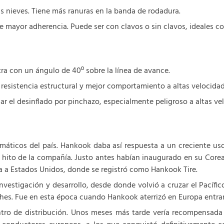
 nieves. Tiene más ranuras en la banda de rodadura.
e mayor adherencia. Puede ser con clavos o sin clavos, ideales 
ra con un ángulo de 40º sobre la línea de avance.
 resistencia estructural y mejor comportamiento a altas velocidad
ar el desinflado por pinchazo, especialmente peligroso a altas ve
áticos del país. Hankook daba así respuesta a un creciente us
r hito de la compañía. Justo antes habían inaugurado en su Core
a a Estados Unidos, donde se registró como Hankook Tire.
nvestigación y desarrollo, desde donde volvió a cruzar el Pacífi
oches. Fue en esta época cuando Hankook aterrizó en Europa entran
tro de distribución. Unos meses más tarde vería recompensada su