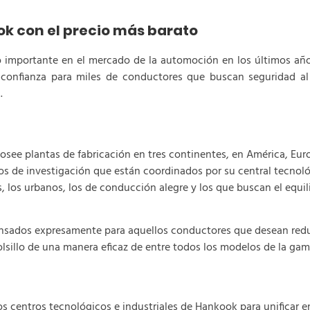
k con el precio más barato
mportante en el mercado de la automoción en los últimos años.
onfianza para miles de conductores que buscan seguridad al 
a.
see plantas de fabricación en tres continentes, en América, Europ
os de investigación que están coordinados por su central tecno
, los urbanos, los de conducción alegre y los que buscan el equil
sados expresamente para aquellos conductores que desean redu
lsillo de una manera eficaz de entre todos los modelos de la gam
centros tecnológicos e industriales de Hankook para unificar e