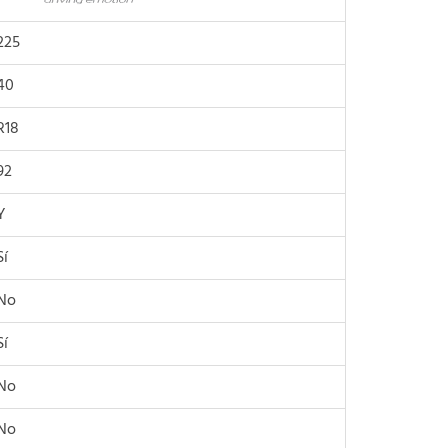
225
40
R18
92
Y
Sí
No
Sí
No
No