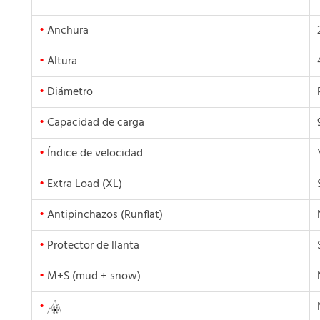
•
Anchura
•
Altura
•
Diámetro
•
Capacidad de carga
•
Índice de velocidad
•
Extra Load (XL)
•
Antipinchazos (Runflat)
•
Protector de llanta
•
M+S (mud + snow)
•