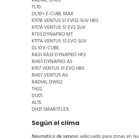
RADIAL DH05
TL10
DL10+ E-CUBE MAX
K117B VENTUS S1 EVO2 SUV HRS
K117A VENTUS S1 EV2 SUV
RT03 DYNAPRO MT
K117A VENTUS S1 EVO SUV
DL10 E-CUBE
RA33 RA33 DYNAPRO HP2
RH03 DYNAPRO AS
K107 VENTUS S1 EVO HRS
RH07 VENTUS AS
RADIAL DW02
TH22
DU01
AL15
DH31 SMARTFLEX
Según el clima
Neumático de verano:
adecuado para zonas en las