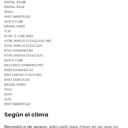
RADIAL RA28E
RADIAL RA28
AH22+
AH31 SMARTFLEX
AL10 E-CUBE
RADIAL DH05
TL10
DL10+ E-CUBE MAX
K117B VENTUS S1 EVO2 SUV HRS
K117A VENTUS S1 EV2 SUV
RT03 DYNAPRO MT
K117A VENTUS S1 EVO SUV
DL10 E-CUBE
RA33 RA33 DYNAPRO HP2
RH03 DYNAPRO AS
K107 VENTUS S1 EVO HRS
RH07 VENTUS AS
RADIAL DW02
TH22
DU01
AL15
DH31 SMARTFLEX
Según el clima
Neumático de verano:
adecuado para zonas en las que no