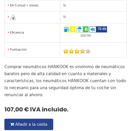
•
M+S (mud + snow)
Sí
Sí
•
D
B
72 db
•
Eficiencia
2020/740
•
Puntuación
Comprar neumáticos HANKOOK es sinónimo de neumáticos
baratos pero de alta calidad en cuanto a materiales y
características, los neumáticos HANKOOK cuentan con todo
lo necesario para una seguridad óptima de tu coche sin
renunciar al ahorro.
107,00 € IVA incluido.
Añadir a la cesta