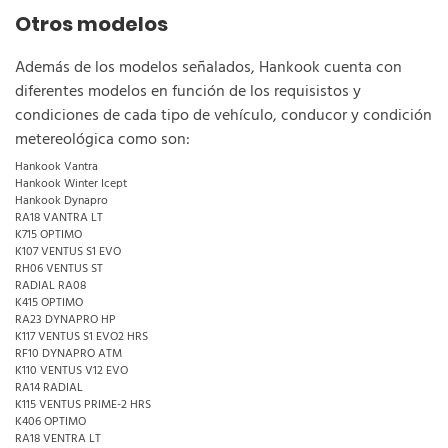
Otros modelos
Además de los modelos señalados, Hankook cuenta con
diferentes modelos en función de los requisistos y
condiciones de cada tipo de vehículo, conducor y condición
metereológica como son:
Hankook Vantra
Hankook Winter Icept
Hankook Dynapro
RA18 VANTRA LT
K715 OPTIMO
K107 VENTUS S1 EVO
RH06 VENTUS ST
RADIAL RA08
K415 OPTIMO
RA23 DYNAPRO HP
K117 VENTUS S1 EVO2 HRS
RF10 DYNAPRO ATM
K110 VENTUS V12 EVO
RA14 RADIAL
K115 VENTUS PRIME-2 HRS
K406 OPTIMO
RA18 VENTRA LT