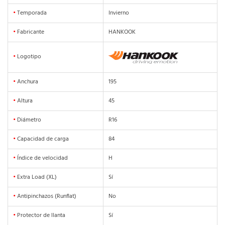
•
Temporada
Invierno
•
Fabricante
HANKOOK
•
Logotipo
•
Anchura
195
•
Altura
45
•
Diámetro
R16
•
Capacidad de carga
84
•
Índice de velocidad
H
•
Extra Load (XL)
Sí
•
Antipinchazos (Runflat)
No
•
Protector de llanta
Sí