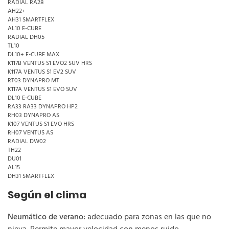
RADIAL RA28
AH22+
AH31 SMARTFLEX
AL10 E-CUBE
RADIAL DH05
TL10
DL10+ E-CUBE MAX
K117B VENTUS S1 EVO2 SUV HRS
K117A VENTUS S1 EV2 SUV
RT03 DYNAPRO MT
K117A VENTUS S1 EVO SUV
DL10 E-CUBE
RA33 RA33 DYNAPRO HP2
RH03 DYNAPRO AS
K107 VENTUS S1 EVO HRS
RH07 VENTUS AS
RADIAL DW02
TH22
DU01
AL15
DH31 SMARTFLEX
Según el clima
Neumático de verano:
adecuado para zonas en las que no