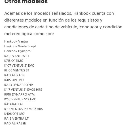
Otros modelos
Además de los modelos señalados, Hankook cuenta con
diferentes modelos en función de los requisistos y
condiciones de cada tipo de vehículo, conducor y condición
metereológica como son:
Hankook Vantra
Hankook Winter Icept
Hankook Dynapro
RA18 VANTRA LT
K715 OPTIMO
K107 VENTUS S1 EVO
RH06 VENTUS ST
RADIAL RA08
K415 OPTIMO
RA23 DYNAPRO HP
K117 VENTUS S1 EVO2 HRS
RF10 DYNAPRO ATM
K110 VENTUS V12 EVO
RA14 RADIAL
K115 VENTUS PRIME-2 HRS
K406 OPTIMO
RA18 VENTRA LT
RADIAL RA28E