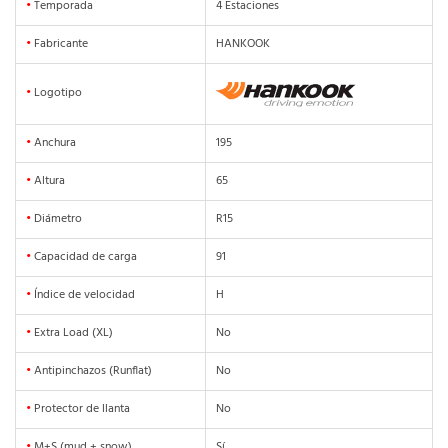
•
Temporada
4 Estaciones
•
Fabricante
HANKOOK
•
Logotipo
•
Anchura
195
•
Altura
65
•
Diámetro
R15
•
Capacidad de carga
91
•
Índice de velocidad
H
•
Extra Load (XL)
No
•
Antipinchazos (Runflat)
No
•
Protector de llanta
No
•
M+S (mud + snow)
Sí