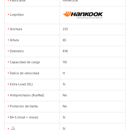
•
Fabricante
HANKOOK
•
Logotipo
•
Anchura
235
•
Altura
65
•
Diámetro
R18
•
Capacidad de carga
110
•
Índice de velocidad
H
•
Extra Load (XL)
Sí
•
Antipinchazos (Runflat)
No
•
Protector de llanta
No
•
M+S (mud + snow)
Sí
Sí
•