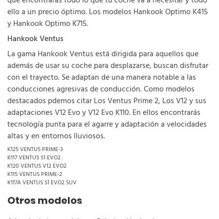
que encontrarás todo lo que tu coche va a necesitar y todo
ello a un precio óptimo. Los modelos Hankook Optimo K415
y Hankook Optimo K715.
Hankook Ventus
La gama Hankook Ventus está dirigida para aquellos que
además de usar su coche para desplazarse, buscan disfrutar
con el trayecto. Se adaptan de una manera notable a las
conducciones agresivas de conducción. Como modelos
destacados pdemos citar Los Ventus Prime 2, Los V12 y sus
adaptaciones V12 Evo y V12 Evo K110. En ellos encontrarás
tecnología punta para el agarre y adaptación a velocidades
altas y en entornos lluviosos.
K125 VENTUS PRIME-3
K117 VENTUS S1 EVO2
K120 VENTUS V12 EVO2
K115 VENTUS PRIME-2
K117A VENTUS S1 EVO2 SUV
Otros modelos