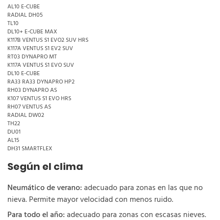
AL10 E-CUBE
RADIAL DH05
TL10
DL10+ E-CUBE MAX
K117B VENTUS S1 EVO2 SUV HRS
K117A VENTUS S1 EV2 SUV
RT03 DYNAPRO MT
K117A VENTUS S1 EVO SUV
DL10 E-CUBE
RA33 RA33 DYNAPRO HP2
RH03 DYNAPRO AS
K107 VENTUS S1 EVO HRS
RH07 VENTUS AS
RADIAL DW02
TH22
DU01
AL15
DH31 SMARTFLEX
Según el clima
Neumático de verano:
adecuado para zonas en las que no
nieva. Permite mayor velocidad con menos ruido.
Para todo el año:
adecuado para zonas con escasas nieves.