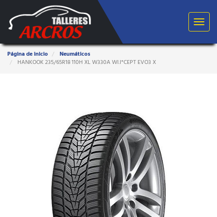
Toggle
navigat
Estas
Página de inicio
Neumáticos
aquí:
HANKOOK 235/65R18 110H XL W330A WI.I*CEPT EVO3 X