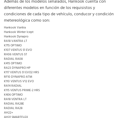
Además de los modelos señalados, Hankook cuenta con
diferentes modelos en función de los requisistos y
condiciones de cada tipo de vehículo, conducor y condición
metereológica como son:
Hankook Vantra
Hankook Winter Icept
Hankook Dynapro
RA18 VANTRA LT
K715 OPTIMO
K107 VENTUS S1 EVO
RH06 VENTUS ST
RADIAL RA08
K415 OPTIMO
RA23 DYNAPRO HP
K117 VENTUS S1 EVO2 HRS
RF10 DYNAPRO ATM
K110 VENTUS V12 EVO
RA14 RADIAL
K115 VENTUS PRIME-2 HRS
K406 OPTIMO
RA18 VENTRA LT
RADIAL RA28E
RADIAL RA28
AH22+
AH31 SMARTFLEX