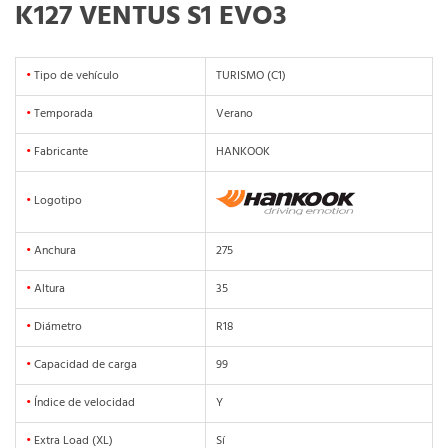
K127 VENTUS S1 EVO3
•
Tipo de vehículo
TURISMO (C1)
•
Temporada
Verano
•
Fabricante
HANKOOK
•
Logotipo
•
Anchura
275
•
Altura
35
•
Diámetro
R18
•
Capacidad de carga
99
•
Índice de velocidad
Y
•
Extra Load (XL)
Sí