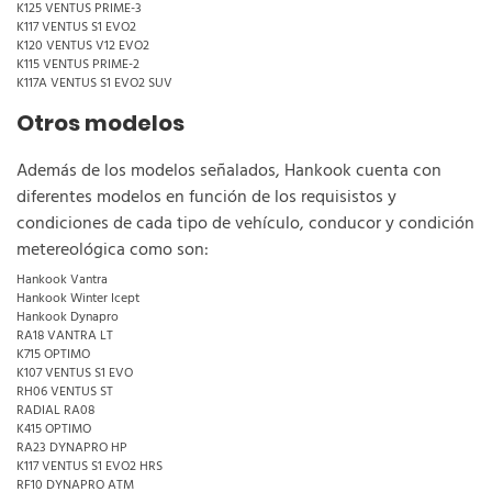
K125 VENTUS PRIME-3
K117 VENTUS S1 EVO2
K120 VENTUS V12 EVO2
K115 VENTUS PRIME-2
K117A VENTUS S1 EVO2 SUV
Otros modelos
Además de los modelos señalados, Hankook cuenta con
diferentes modelos en función de los requisistos y
condiciones de cada tipo de vehículo, conducor y condición
metereológica como son:
Hankook Vantra
Hankook Winter Icept
Hankook Dynapro
RA18 VANTRA LT
K715 OPTIMO
K107 VENTUS S1 EVO
RH06 VENTUS ST
RADIAL RA08
K415 OPTIMO
RA23 DYNAPRO HP
K117 VENTUS S1 EVO2 HRS
RF10 DYNAPRO ATM