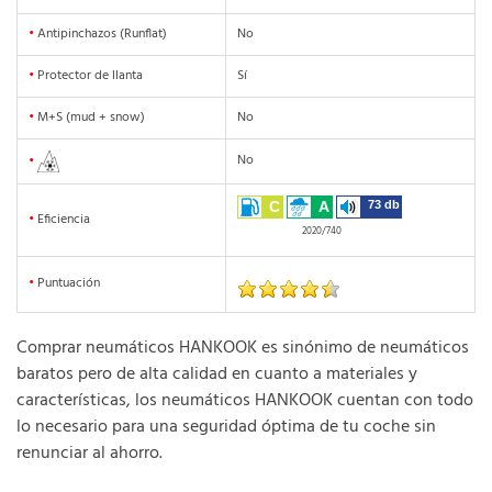
•
Antipinchazos (Runflat)
No
•
Protector de llanta
Sí
•
M+S (mud + snow)
No
No
•
C
A
73 db
•
Eficiencia
2020/740
•
Puntuación
Comprar neumáticos HANKOOK es sinónimo de neumáticos
baratos pero de alta calidad en cuanto a materiales y
características, los neumáticos HANKOOK cuentan con todo
lo necesario para una seguridad óptima de tu coche sin
renunciar al ahorro.