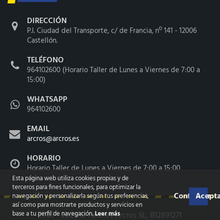
DIRECCIÓN
P.I. Ciudad del Transporte, c/ de Francia, nº 141 - 12006
Castellón.
TELÉFONO
964102600 (Horario Taller de Lunes a Viernes de 7:00 a
15:00)
WHATSAPP
964102600
EMAIL
arcros@arcros.es
HORARIO
Horario Taller de Lunes a Viernes de 7:00 a 15:00
Esta página web utiliza cookies propias y de
terceros para fines funcionales, para optimizar la
Configurar
Acepta
navegación y personalizarla según tus preferencias,
así como para mostrarte productos y servicios en
base a tu perfil de navegación.
Leer más
2007 - 2026 ©
Talleres Arcros SL
, B12891271