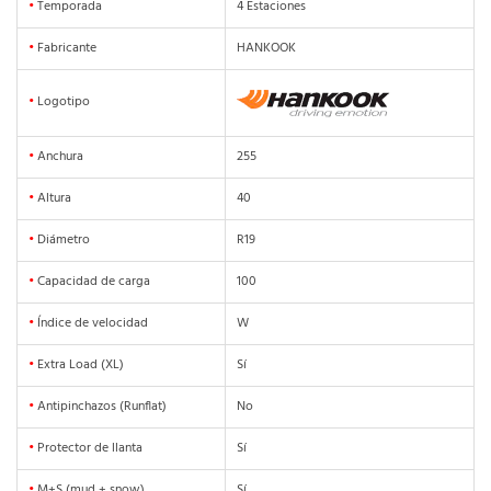
•
Temporada
4 Estaciones
•
Fabricante
HANKOOK
•
Logotipo
•
Anchura
255
•
Altura
40
•
Diámetro
R19
•
Capacidad de carga
100
•
Índice de velocidad
W
•
Extra Load (XL)
Sí
•
Antipinchazos (Runflat)
No
•
Protector de llanta
Sí
•
M+S (mud + snow)
Sí