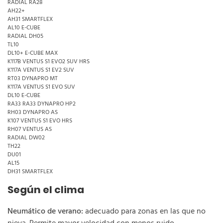
RADIAL RA28
AH22+
AH31 SMARTFLEX
AL10 E-CUBE
RADIAL DH05
TL10
DL10+ E-CUBE MAX
K117B VENTUS S1 EVO2 SUV HRS
K117A VENTUS S1 EV2 SUV
RT03 DYNAPRO MT
K117A VENTUS S1 EVO SUV
DL10 E-CUBE
RA33 RA33 DYNAPRO HP2
RH03 DYNAPRO AS
K107 VENTUS S1 EVO HRS
RH07 VENTUS AS
RADIAL DW02
TH22
DU01
AL15
DH31 SMARTFLEX
Según el clima
Neumático de verano:
adecuado para zonas en las que no