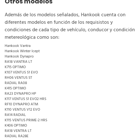
Otros modelos
Además de los modelos señalados, Hankook cuenta con
diferentes modelos en función de los requisistos y
condiciones de cada tipo de vehículo, conducor y condición
metereológica como son:
Hankook Vantra
Hankook Winter Icept
Hankook Dynapro
RA18 VANTRA LT
K715 OPTIMO
K107 VENTUS S1 EVO
RH06 VENTUS ST
RADIAL RA08
K415 OPTIMO
RA23 DYNAPRO HP
K117 VENTUS S1 EVO2 HRS
RF10 DYNAPRO ATM
K110 VENTUS V12 EVO
RA14 RADIAL
K115 VENTUS PRIME-2 HRS
K406 OPTIMO
RA18 VENTRA LT
RADIAL RA28E