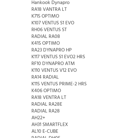
Hankook Dynapro
RA18 VANTRA LT
K715 OPTIMO
K107 VENTUS S1 EVO
RH06 VENTUS ST
RADIAL RA08
K415 OPTIMO
RA23 DYNAPRO HP
K117 VENTUS S1 EVO2 HRS
RF10 DYNAPRO ATM
K110 VENTUS V12 EVO
RA14 RADIAL
K115 VENTUS PRIME-2 HRS
K406 OPTIMO
RA18 VENTRA LT
RADIAL RA28E
RADIAL RA28
AH22+
AH31 SMARTFLEX
AL10 E-CUBE