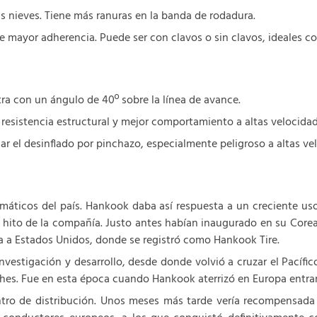
 nieves. Tiene más ranuras en la banda de rodadura.
e mayor adherencia. Puede ser con clavos o sin clavos, ideales 
ra con un ángulo de 40º sobre la línea de avance.
 resistencia estructural y mejor comportamiento a altas velocidad
ar el desinflado por pinchazo, especialmente peligroso a altas ve
áticos del país. Hankook daba así respuesta a un creciente us
r hito de la compañía. Justo antes habían inaugurado en su Core
a a Estados Unidos, donde se registró como Hankook Tire.
nvestigación y desarrollo, desde donde volvió a cruzar el Pacífi
oches. Fue en esta época cuando Hankook aterrizó en Europa entran
tro de distribución. Unos meses más tarde vería recompensada su