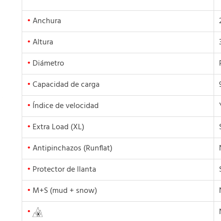
•
Anchura
•
Altura
•
Diámetro
•
Capacidad de carga
•
Índice de velocidad
•
Extra Load (XL)
•
Antipinchazos (Runflat)
•
Protector de llanta
•
M+S (mud + snow)
•