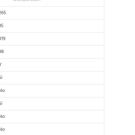
265
35
R19
98
Y
Sí
No
Sí
No
No