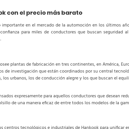
k con el precio más barato
mportante en el mercado de la automoción en los últimos años.
onfianza para miles de conductores que buscan seguridad al 
a.
see plantas de fabricación en tres continentes, en América, Europ
os de investigación que están coordinados por su central tecno
, los urbanos, los de conducción alegre y los que buscan el equil
sados expresamente para aquellos conductores que desean redu
lsillo de una manera eficaz de entre todos los modelos de la gam
centros tecnológicos e industriales de Hankook para unificar e