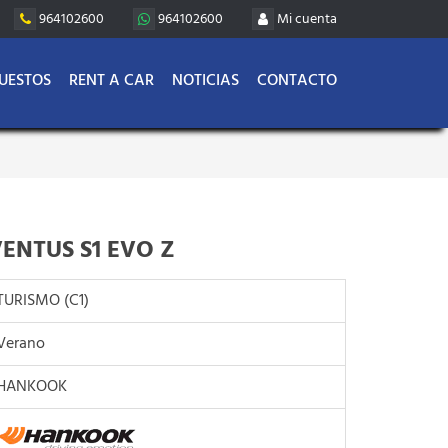
964102600
964102600
Mi cuenta
UESTOS
RENT A CAR
NOTICIAS
CONTACTO
ENTUS S1 EVO Z
TURISMO (C1)
Verano
HANKOOK