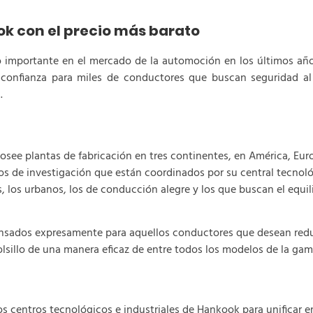
k con el precio más barato
mportante en el mercado de la automoción en los últimos años.
onfianza para miles de conductores que buscan seguridad al 
a.
see plantas de fabricación en tres continentes, en América, Europ
os de investigación que están coordinados por su central tecno
, los urbanos, los de conducción alegre y los que buscan el equil
sados expresamente para aquellos conductores que desean redu
lsillo de una manera eficaz de entre todos los modelos de la gam
centros tecnológicos e industriales de Hankook para unificar e