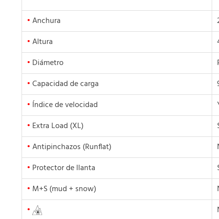
•
Anchura
•
Altura
•
Diámetro
•
Capacidad de carga
•
Índice de velocidad
•
Extra Load (XL)
•
Antipinchazos (Runflat)
•
Protector de llanta
•
M+S (mud + snow)
•