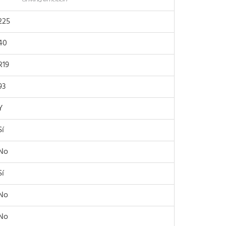
225
40
R19
93
Y
Sí
No
Sí
No
No