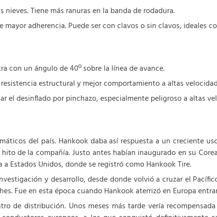
 nieves. Tiene más ranuras en la banda de rodadura.
e mayor adherencia. Puede ser con clavos o sin clavos, ideales 
ra con un ángulo de 40º sobre la línea de avance.
 resistencia estructural y mejor comportamiento a altas velocidad
ar el desinflado por pinchazo, especialmente peligroso a altas ve
áticos del país. Hankook daba así respuesta a un creciente us
r hito de la compañía. Justo antes habían inaugurado en su Core
a a Estados Unidos, donde se registró como Hankook Tire.
nvestigación y desarrollo, desde donde volvió a cruzar el Pacífi
oches. Fue en esta época cuando Hankook aterrizó en Europa entran
tro de distribución. Unos meses más tarde vería recompensada su