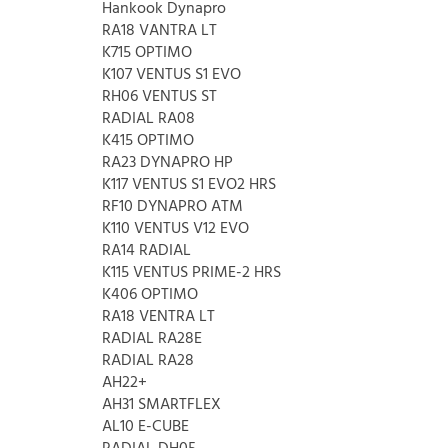
Hankook Dynapro
RA18 VANTRA LT
K715 OPTIMO
K107 VENTUS S1 EVO
RH06 VENTUS ST
RADIAL RA08
K415 OPTIMO
RA23 DYNAPRO HP
K117 VENTUS S1 EVO2 HRS
RF10 DYNAPRO ATM
K110 VENTUS V12 EVO
RA14 RADIAL
K115 VENTUS PRIME-2 HRS
K406 OPTIMO
RA18 VENTRA LT
RADIAL RA28E
RADIAL RA28
AH22+
AH31 SMARTFLEX
AL10 E-CUBE