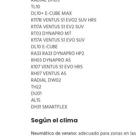
RADIAL DH05
TL10
DL10+ E-CUBE MAX
K117B VENTUS S1 EVO2 SUV HRS
K117A VENTUS S1 EV2 SUV
RT03 DYNAPRO MT
K117A VENTUS S1 EVO SUV
DL10 E-CUBE
RA33 RA33 DYNAPRO HP2
RH03 DYNAPRO AS
K107 VENTUS S1 EVO HRS
RH07 VENTUS AS
RADIAL DW02
TH22
DU01
AL15
DH31 SMARTFLEX
Según el clima
Neumático de verano:
adecuado para zonas en las