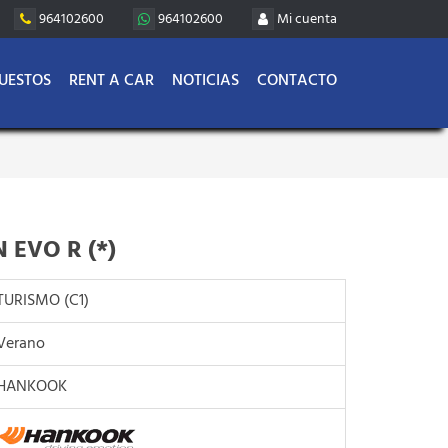
964102600
964102600
Mi cuenta
UESTOS
RENT A CAR
NOTICIAS
CONTACTO
 EVO R (*)
TURISMO (C1)
Verano
HANKOOK