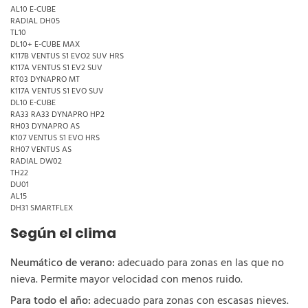
AL10 E-CUBE
RADIAL DH05
TL10
DL10+ E-CUBE MAX
K117B VENTUS S1 EVO2 SUV HRS
K117A VENTUS S1 EV2 SUV
RT03 DYNAPRO MT
K117A VENTUS S1 EVO SUV
DL10 E-CUBE
RA33 RA33 DYNAPRO HP2
RH03 DYNAPRO AS
K107 VENTUS S1 EVO HRS
RH07 VENTUS AS
RADIAL DW02
TH22
DU01
AL15
DH31 SMARTFLEX
Según el clima
Neumático de verano:
adecuado para zonas en las que no
nieva. Permite mayor velocidad con menos ruido.
Para todo el año:
adecuado para zonas con escasas nieves.