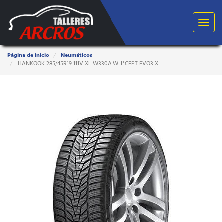
Toggle
navigat
Estas
Página de inicio
Neumáticos
aquí:
HANKOOK 285/45R19 111V XL W330A WI.I*CEPT EVO3 X