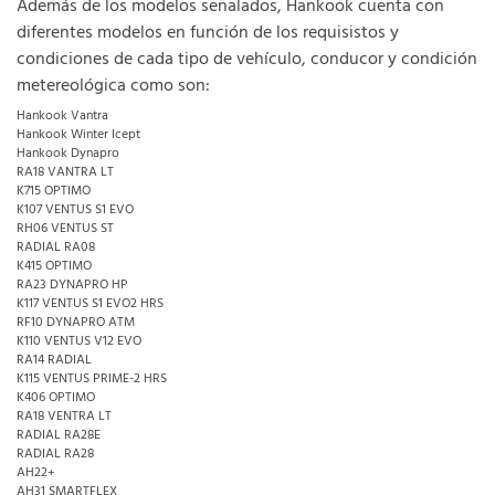
Además de los modelos señalados, Hankook cuenta con
diferentes modelos en función de los requisistos y
condiciones de cada tipo de vehículo, conducor y condición
metereológica como son:
Hankook Vantra
Hankook Winter Icept
Hankook Dynapro
RA18 VANTRA LT
K715 OPTIMO
K107 VENTUS S1 EVO
RH06 VENTUS ST
RADIAL RA08
K415 OPTIMO
RA23 DYNAPRO HP
K117 VENTUS S1 EVO2 HRS
RF10 DYNAPRO ATM
K110 VENTUS V12 EVO
RA14 RADIAL
K115 VENTUS PRIME-2 HRS
K406 OPTIMO
RA18 VENTRA LT
RADIAL RA28E
RADIAL RA28
AH22+
AH31 SMARTFLEX