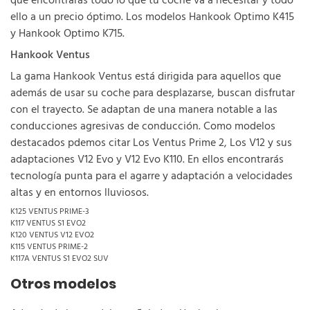
que encontrarás todo lo que tu coche va a necesitar y todo
ello a un precio óptimo. Los modelos Hankook Optimo K415
y Hankook Optimo K715.
Hankook Ventus
La gama Hankook Ventus está dirigida para aquellos que
además de usar su coche para desplazarse, buscan disfrutar
con el trayecto. Se adaptan de una manera notable a las
conducciones agresivas de conducción. Como modelos
destacados pdemos citar Los Ventus Prime 2, Los V12 y sus
adaptaciones V12 Evo y V12 Evo K110. En ellos encontrarás
tecnología punta para el agarre y adaptación a velocidades
altas y en entornos lluviosos.
K125 VENTUS PRIME-3
K117 VENTUS S1 EVO2
K120 VENTUS V12 EVO2
K115 VENTUS PRIME-2
K117A VENTUS S1 EVO2 SUV
Otros modelos