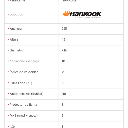
•
Fabricante
HANKOOK
•
Logotipo
•
Anchura
285
•
Altura
45
•
Diámetro
R19
•
Capacidad de carga
111
•
Índice de velocidad
V
•
Extra Load (XL)
Sí
•
Antipinchazos (Runflat)
No
•
Protector de llanta
Sí
•
M+S (mud + snow)
Sí
Sí
•