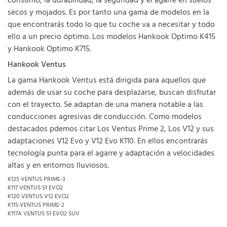
consumo, la durabilidad, la seguridad y el agarre en suelos
secos y mojados. Es por tanto una gama de modelos en la
que encontrarás todo lo que tu coche va a necesitar y todo
ello a un precio óptimo. Los modelos Hankook Optimo K415
y Hankook Optimo K715.
Hankook Ventus
La gama Hankook Ventus está dirigida para aquellos que
además de usar su coche para desplazarse, buscan disfrutar
con el trayecto. Se adaptan de una manera notable a las
conducciones agresivas de conducción. Como modelos
destacados pdemos citar Los Ventus Prime 2, Los V12 y sus
adaptaciones V12 Evo y V12 Evo K110. En ellos encontrarás
tecnología punta para el agarre y adaptación a velocidades
altas y en entornos lluviosos.
K125 VENTUS PRIME-3
K117 VENTUS S1 EVO2
K120 VENTUS V12 EVO2
K115 VENTUS PRIME-2
K117A VENTUS S1 EVO2 SUV