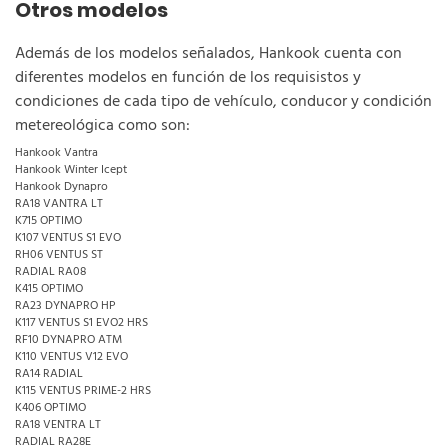
Otros modelos
Además de los modelos señalados, Hankook cuenta con
diferentes modelos en función de los requisistos y
condiciones de cada tipo de vehículo, conducor y condición
metereológica como son:
Hankook Vantra
Hankook Winter Icept
Hankook Dynapro
RA18 VANTRA LT
K715 OPTIMO
K107 VENTUS S1 EVO
RH06 VENTUS ST
RADIAL RA08
K415 OPTIMO
RA23 DYNAPRO HP
K117 VENTUS S1 EVO2 HRS
RF10 DYNAPRO ATM
K110 VENTUS V12 EVO
RA14 RADIAL
K115 VENTUS PRIME-2 HRS
K406 OPTIMO
RA18 VENTRA LT
RADIAL RA28E