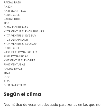
RADIAL RA28
AH22+
AH31 SMARTFLEX
AL10 E-CUBE
RADIAL DH05
TL10
DL10+ E-CUBE MAX
K117B VENTUS S1 EVO2 SUV HRS
K117A VENTUS S1 EV2 SUV
RT03 DYNAPRO MT
K117A VENTUS S1 EVO SUV
DL10 E-CUBE
RA33 RA33 DYNAPRO HP2
RH03 DYNAPRO AS
K107 VENTUS S1 EVO HRS
RH07 VENTUS AS
RADIAL DW02
TH22
DU01
AL15
DH31 SMARTFLEX
Según el clima
Neumático de verano:
adecuado para zonas en las que no