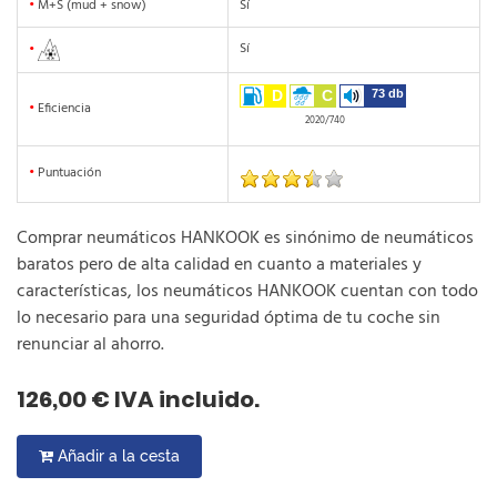
•
M+S (mud + snow)
Sí
Sí
•
D
C
73 db
•
Eficiencia
2020/740
•
Puntuación
Comprar neumáticos HANKOOK es sinónimo de neumáticos
baratos pero de alta calidad en cuanto a materiales y
características, los neumáticos HANKOOK cuentan con todo
lo necesario para una seguridad óptima de tu coche sin
renunciar al ahorro.
126,00 € IVA incluido.
Añadir a la cesta