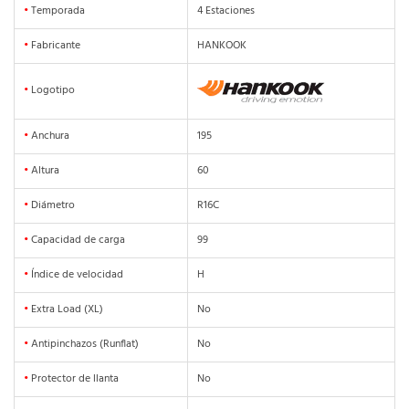
•
Temporada
4 Estaciones
•
Fabricante
HANKOOK
•
Logotipo
•
Anchura
195
•
Altura
60
•
Diámetro
R16C
•
Capacidad de carga
99
•
Índice de velocidad
H
•
Extra Load (XL)
No
•
Antipinchazos (Runflat)
No
•
Protector de llanta
No