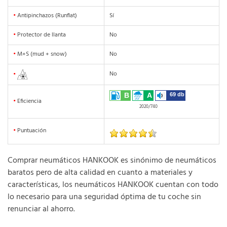
•
Antipinchazos (Runflat)
Sí
•
Protector de llanta
No
•
M+S (mud + snow)
No
No
•
B
A
69 db
•
Eficiencia
2020/740
•
Puntuación
Comprar neumáticos HANKOOK es sinónimo de neumáticos
baratos pero de alta calidad en cuanto a materiales y
características, los neumáticos HANKOOK cuentan con todo
lo necesario para una seguridad óptima de tu coche sin
renunciar al ahorro.