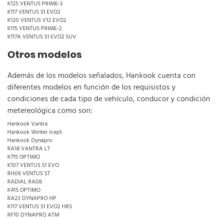
K125 VENTUS PRIME-3
K117 VENTUS S1 EVO2
K120 VENTUS V12 EVO2
K115 VENTUS PRIME-2
K117A VENTUS S1 EVO2 SUV
Otros modelos
Además de los modelos señalados, Hankook cuenta con
diferentes modelos en función de los requisistos y
condiciones de cada tipo de vehículo, conducor y condición
metereológica como son:
Hankook Vantra
Hankook Winter Icept
Hankook Dynapro
RA18 VANTRA LT
K715 OPTIMO
K107 VENTUS S1 EVO
RH06 VENTUS ST
RADIAL RA08
K415 OPTIMO
RA23 DYNAPRO HP
K117 VENTUS S1 EVO2 HRS
RF10 DYNAPRO ATM