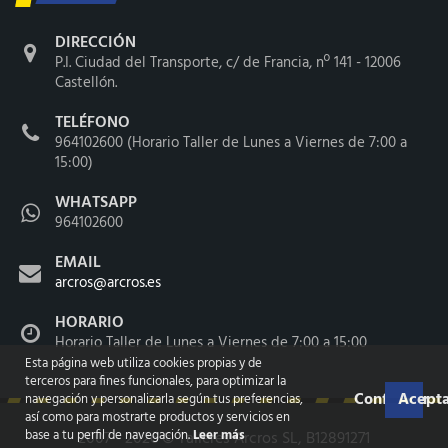
DIRECCIÓN
P.I. Ciudad del Transporte, c/ de Francia, nº 141 - 12006
Castellón.
TELÉFONO
964102600 (Horario Taller de Lunes a Viernes de 7:00 a
15:00)
WHATSAPP
964102600
EMAIL
arcros@arcros.es
HORARIO
Horario Taller de Lunes a Viernes de 7:00 a 15:00
Esta página web utiliza cookies propias y de
terceros para fines funcionales, para optimizar la
Configurar
Acepta
navegación y personalizarla según tus preferencias,
así como para mostrarte productos y servicios en
base a tu perfil de navegación.
Leer más
2007 - 2026 ©
Talleres Arcros SL
, B12891271