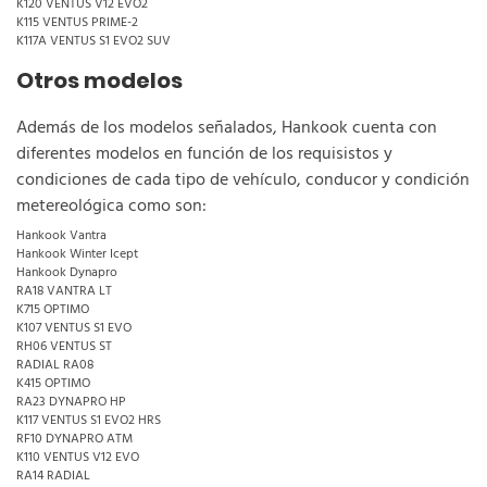
K120 VENTUS V12 EVO2
K115 VENTUS PRIME-2
K117A VENTUS S1 EVO2 SUV
Otros modelos
Además de los modelos señalados, Hankook cuenta con
diferentes modelos en función de los requisistos y
condiciones de cada tipo de vehículo, conducor y condición
metereológica como son:
Hankook Vantra
Hankook Winter Icept
Hankook Dynapro
RA18 VANTRA LT
K715 OPTIMO
K107 VENTUS S1 EVO
RH06 VENTUS ST
RADIAL RA08
K415 OPTIMO
RA23 DYNAPRO HP
K117 VENTUS S1 EVO2 HRS
RF10 DYNAPRO ATM
K110 VENTUS V12 EVO
RA14 RADIAL