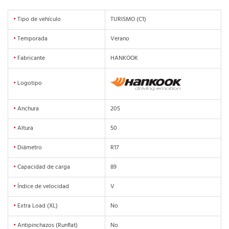
•
Tipo de vehículo
TURISMO (C1)
•
Temporada
Verano
•
Fabricante
HANKOOK
•
Logotipo
•
Anchura
205
•
Altura
50
•
Diámetro
R17
•
Capacidad de carga
89
•
Índice de velocidad
V
•
Extra Load (XL)
No
•
Antipinchazos (Runflat)
No