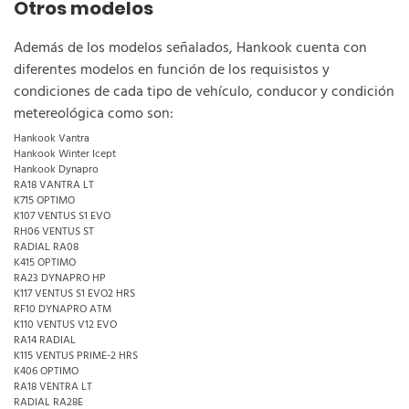
Otros modelos
Además de los modelos señalados, Hankook cuenta con
diferentes modelos en función de los requisistos y
condiciones de cada tipo de vehículo, conducor y condición
metereológica como son:
Hankook Vantra
Hankook Winter Icept
Hankook Dynapro
RA18 VANTRA LT
K715 OPTIMO
K107 VENTUS S1 EVO
RH06 VENTUS ST
RADIAL RA08
K415 OPTIMO
RA23 DYNAPRO HP
K117 VENTUS S1 EVO2 HRS
RF10 DYNAPRO ATM
K110 VENTUS V12 EVO
RA14 RADIAL
K115 VENTUS PRIME-2 HRS
K406 OPTIMO
RA18 VENTRA LT
RADIAL RA28E