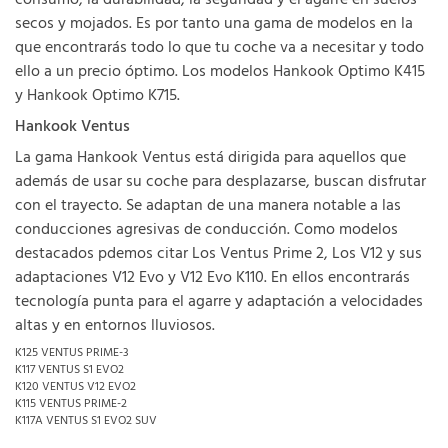
consumo, la durabilidad, la seguridad y el agarre en suelos
secos y mojados. Es por tanto una gama de modelos en la
que encontrarás todo lo que tu coche va a necesitar y todo
ello a un precio óptimo. Los modelos Hankook Optimo K415
y Hankook Optimo K715.
Hankook Ventus
La gama Hankook Ventus está dirigida para aquellos que
además de usar su coche para desplazarse, buscan disfrutar
con el trayecto. Se adaptan de una manera notable a las
conducciones agresivas de conducción. Como modelos
destacados pdemos citar Los Ventus Prime 2, Los V12 y sus
adaptaciones V12 Evo y V12 Evo K110. En ellos encontrarás
tecnología punta para el agarre y adaptación a velocidades
altas y en entornos lluviosos.
K125 VENTUS PRIME-3
K117 VENTUS S1 EVO2
K120 VENTUS V12 EVO2
K115 VENTUS PRIME-2
K117A VENTUS S1 EVO2 SUV