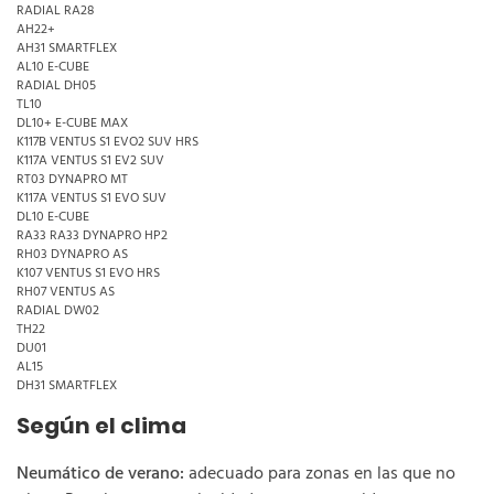
RADIAL RA28
AH22+
AH31 SMARTFLEX
AL10 E-CUBE
RADIAL DH05
TL10
DL10+ E-CUBE MAX
K117B VENTUS S1 EVO2 SUV HRS
K117A VENTUS S1 EV2 SUV
RT03 DYNAPRO MT
K117A VENTUS S1 EVO SUV
DL10 E-CUBE
RA33 RA33 DYNAPRO HP2
RH03 DYNAPRO AS
K107 VENTUS S1 EVO HRS
RH07 VENTUS AS
RADIAL DW02
TH22
DU01
AL15
DH31 SMARTFLEX
Según el clima
Neumático de verano:
adecuado para zonas en las que no