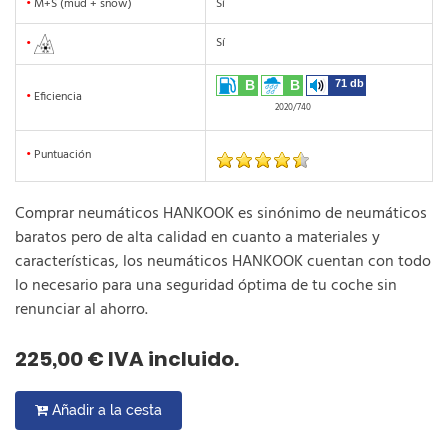
•
M+S (mud + snow)
Sí
Sí
•
B
B
71 db
•
Eficiencia
2020/740
•
Puntuación
Comprar neumáticos HANKOOK es sinónimo de neumáticos
baratos pero de alta calidad en cuanto a materiales y
características, los neumáticos HANKOOK cuentan con todo
lo necesario para una seguridad óptima de tu coche sin
renunciar al ahorro.
225,00 € IVA incluido.
Añadir a la cesta