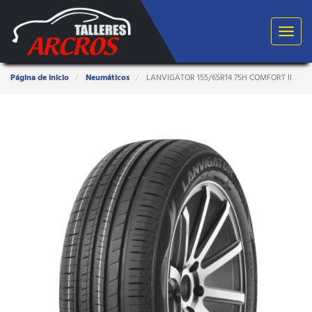
Toggle
navigat
Estas
Página de inicio
Neumáticos
LANVIGATOR 155/65R14 75H COMFORT II
aquí: