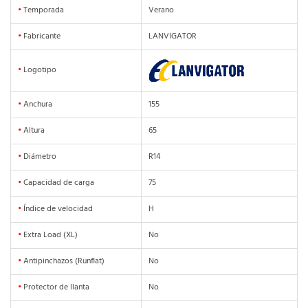
•
Temporada
Verano
•
Fabricante
LANVIGATOR
•
Logotipo
•
Anchura
155
•
Altura
65
•
Diámetro
R14
•
Capacidad de carga
75
•
Índice de velocidad
H
•
Extra Load (XL)
No
•
Antipinchazos (Runflat)
No
•
Protector de llanta
No