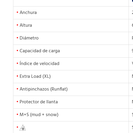
•
Anchura
•
Altura
•
Diámetro
•
Capacidad de carga
•
Índice de velocidad
•
Extra Load (XL)
•
Antipinchazos (Runflat)
•
Protector de llanta
•
M+S (mud + snow)
•