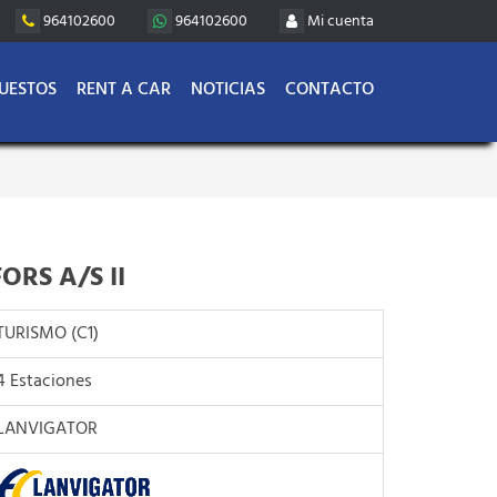
964102600
964102600
Mi cuenta
UESTOS
RENT A CAR
NOTICIAS
CONTACTO
RS A/S II
TURISMO (C1)
4 Estaciones
LANVIGATOR