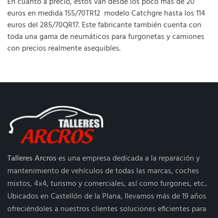
En cuanto a precio, estos van desde los poco más de 20
euros en medida 155/70TR12 modelo Catchgre hasta los 114
euros del 285/70QR17. Este fabricante también cuenta con
toda una gama de neumáticos para furgonetas y camiones
con precios realmente asequibles.
Talleres Arcros
es una empresa dedicada a la reparación y
mantenimiento de vehículos de todas las marcas, coches
mixtos, 4x4, turismo y comerciales, así como furgones, etc..
Ubicados en Castellón de la Plana, llevamos más de 19 años
ofreciéndoles a nuestros clientes soluciones eficientes para