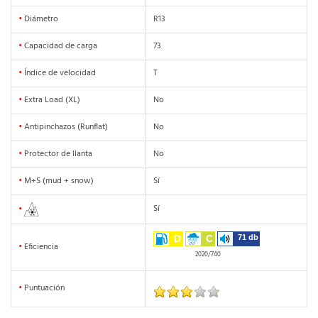
•
Diámetro
R13
•
Capacidad de carga
73
•
Índice de velocidad
T
•
Extra Load (XL)
No
•
Antipinchazos (Runflat)
No
•
Protector de llanta
No
•
M+S (mud + snow)
Sí
Sí
•
D
C
71 db
•
Eficiencia
2020/740
•
Puntuación