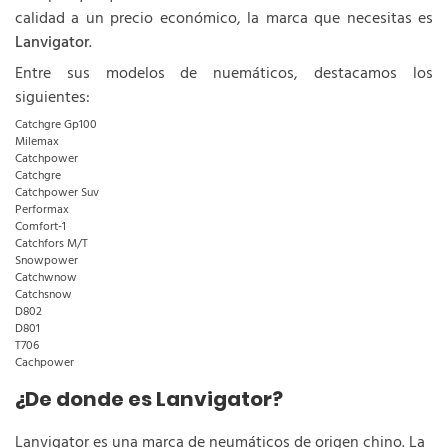
calidad a un precio económico, la marca que necesitas es
Lanvigator
.
Entre sus modelos de nuemáticos, destacamos los
siguientes:
Catchgre Gp100
Milemax
Catchpower
Catchgre
Catchpower Suv
Performax
Comfort-1
Catchfors M/T
Snowpower
Catchwnow
Catchsnow
D802
D801
T706
Cachpower
¿De donde es Lanvigator?
Lanvigator es una marca de neumáticos de origen chino. La