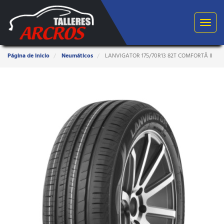
Toggle
navigat
Estas
Página de inicio
Neumáticos
LANVIGATOR 175/70R13 82T COMFORTÂ II
aquí: