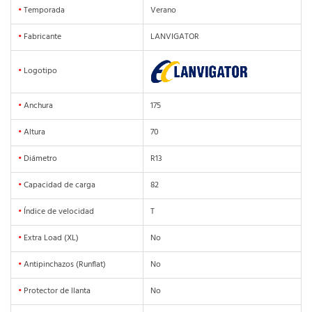
•
Temporada
Verano
•
Fabricante
LANVIGATOR
•
Logotipo
•
Anchura
175
•
Altura
70
•
Diámetro
R13
•
Capacidad de carga
82
•
Índice de velocidad
T
•
Extra Load (XL)
No
•
Antipinchazos (Runflat)
No
•
Protector de llanta
No