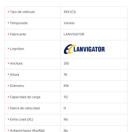
•
Tipo de vehículo
4X4 (C1)
•
Temporada
Verano
•
Fabricante
LANVIGATOR
•
Logotipo
•
Anchura
265
•
Altura
70
•
Diámetro
R16
•
Capacidad de carga
112
•
Índice de velocidad
H
•
Extra Load (XL)
No
•
Antipinchazos (Runflat)
No