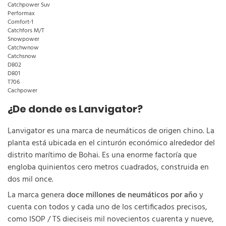
Catchpower Suv
Performax
Comfort-1
Catchfors M/T
Snowpower
Catchwnow
Catchsnow
D802
D801
T706
Cachpower
¿De donde es Lanvigator?
Lanvigator es una marca de neumáticos de origen chino. La
planta está ubicada en el cinturón económico alrededor del
distrito marítimo de Bohai. Es una enorme factoría que
engloba quinientos cero metros cuadrados, construida en
dos mil once.
La marca genera
doce millones de neumáticos por año
y
cuenta con todos y cada uno de los certificados precisos,
como ISOP / TS dieciseis mil novecientos cuarenta y nueve,