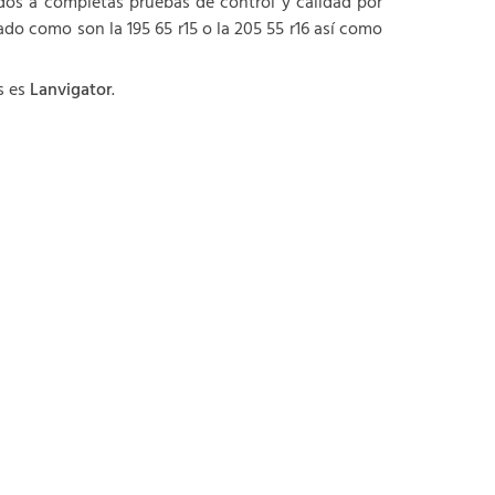
dos a completas pruebas de control y calidad por
o como son la 195 65 r15 o la 205 55 r16 así como
s es
Lanvigator
.