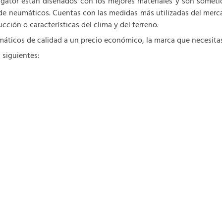
gator están diseñados con los mejores materiales y son someti
de neumáticos. Cuentas con las medidas más utilizadas del mercad
ción o características del clima y del terreno.
áticos de calidad a un precio económico, la marca que necesita
 siguientes: