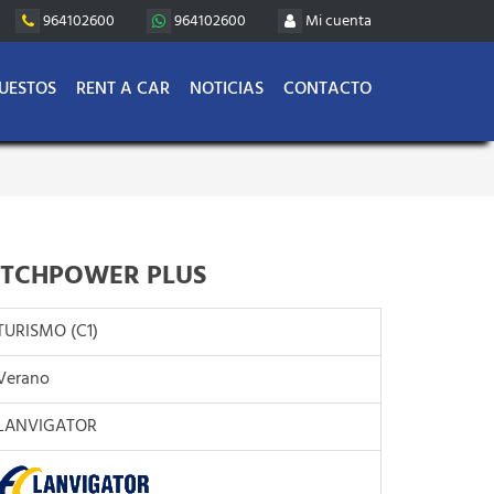
964102600
964102600
Mi cuenta
UESTOS
RENT A CAR
NOTICIAS
CONTACTO
ATCHPOWER PLUS
TURISMO (C1)
Verano
LANVIGATOR