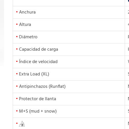
•
Anchura
•
Altura
•
Diámetro
•
Capacidad de carga
•
Índice de velocidad
•
Extra Load (XL)
•
Antipinchazos (Runflat)
•
Protector de llanta
•
M+S (mud + snow)
•