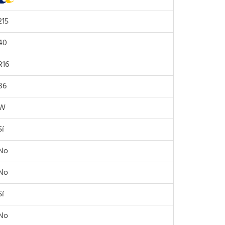
215
40
R16
86
W
Sí
No
No
Sí
No