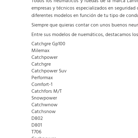
Todos los neumáticos y ruedas de la marca Lanvi
empresas y técnicos especializados en seguridad 
diferentes modelos en función de tu tipo de conduc
Siempre que quieras contar con unos buenos neum
Entre sus modelos de nuemáticos, destacamos los
Catchgre Gp100
Milemax
Catchpower
Catchgre
Catchpower Suv
Performax
Comfort-1
Catchfors M/T
Snowpower
Catchwnow
Catchsnow
D802
D801
T706