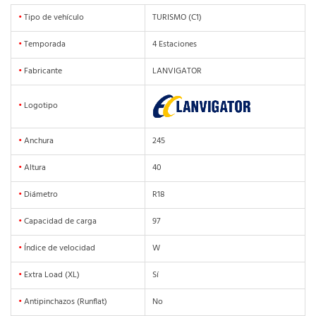
•
Tipo de vehículo
TURISMO (C1)
•
Temporada
4 Estaciones
•
Fabricante
LANVIGATOR
•
Logotipo
•
Anchura
245
•
Altura
40
•
Diámetro
R18
•
Capacidad de carga
97
•
Índice de velocidad
W
•
Extra Load (XL)
Sí
•
Antipinchazos (Runflat)
No