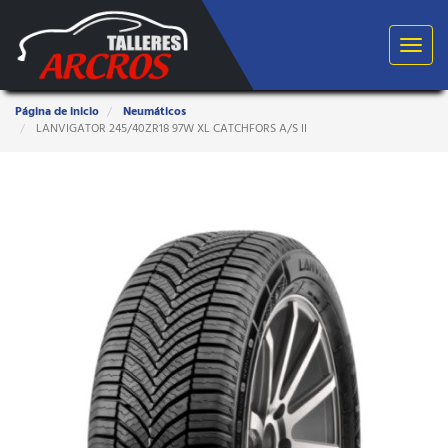
Toggle
navigat
Estas
Página de inicio
Neumáticos
aquí:
LANVIGATOR 245/40ZR18 97W XL CATCHFORS A/S II