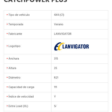
CATCHPOWER PLUS
•
Tipo de vehículo
4X4 (C1)
•
Temporada
Verano
•
Fabricante
LANVIGATOR
•
Logotipo
•
Anchura
315
•
Altura
35
•
Diámetro
R21
•
Capacidad de carga
111
•
Índice de velocidad
Y
•
Extra Load (XL)
Sí