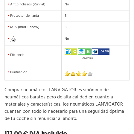
•
Antipinchazos (Runflat)
No
•
Protector de llanta
Sí
•
M+S (mud + snow)
Sí
No
•
C
B
73 db
•
Eficiencia
2020/740
•
Puntuación
Comprar neumáticos LANVIGATOR es sinónimo de
neumáticos baratos pero de alta calidad en cuanto a
materiales y características, los neumáticos LANVIGATOR
cuentan con todo lo necesario para una seguridad óptima
de tu coche sin renunciar al ahorro.
117,00 € IVA incluido.