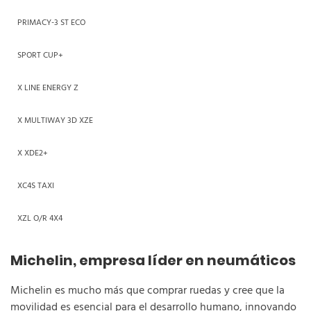
PRIMACY-3 ST ECO
SPORT CUP+
X LINE ENERGY Z
X MULTIWAY 3D XZE
X XDE2+
XC4S TAXI
XZL O/R 4X4
Michelin, empresa líder en neumáticos
Michelin es mucho más que comprar ruedas y cree que la
movilidad es esencial para el desarrollo humano, innovando