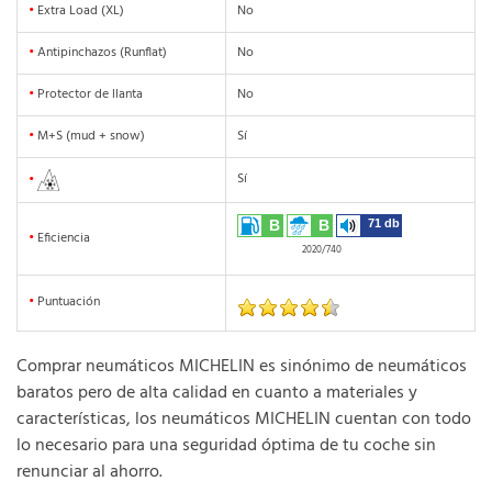
•
Extra Load (XL)
No
•
Antipinchazos (Runflat)
No
•
Protector de llanta
No
•
M+S (mud + snow)
Sí
Sí
•
B
B
71 db
•
Eficiencia
2020/740
•
Puntuación
Comprar neumáticos MICHELIN es sinónimo de neumáticos
baratos pero de alta calidad en cuanto a materiales y
características, los neumáticos MICHELIN cuentan con todo
lo necesario para una seguridad óptima de tu coche sin
renunciar al ahorro.