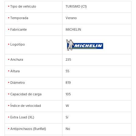
•
Tipo de vehículo
TURISMO (C1)
•
Temporada
Verano
•
Fabricante
MICHELIN
•
Logotipo
•
Anchura
235
•
Altura
55
•
Diámetro
R19
•
Capacidad de carga
105
•
Índice de velocidad
W
•
Extra Load (XL)
Sí
•
Antipinchazos (Runflat)
No