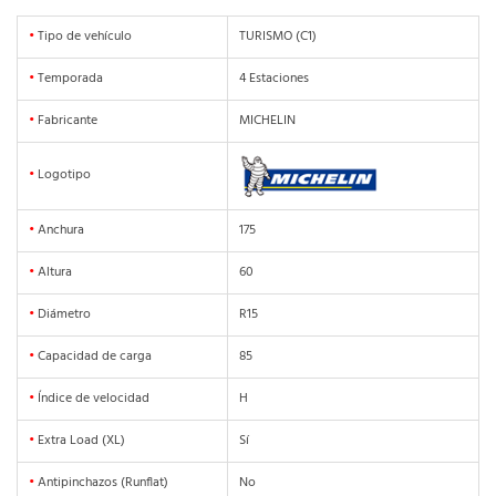
•
Tipo de vehículo
TURISMO (C1)
•
Temporada
4 Estaciones
•
Fabricante
MICHELIN
•
Logotipo
•
Anchura
175
•
Altura
60
•
Diámetro
R15
•
Capacidad de carga
85
•
Índice de velocidad
H
•
Extra Load (XL)
Sí
•
Antipinchazos (Runflat)
No