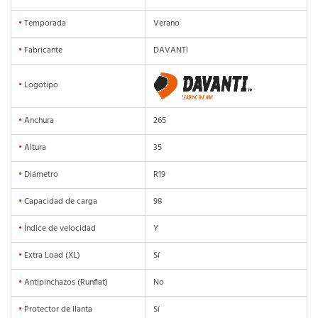
•
Temporada
Verano
•
Fabricante
DAVANTI
•
Logotipo
•
Anchura
265
•
Altura
35
•
Diámetro
R19
•
Capacidad de carga
98
•
Índice de velocidad
Y
•
Extra Load (XL)
Sí
•
Antipinchazos (Runflat)
No
•
Protector de llanta
Sí