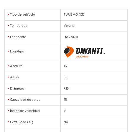
•
Tipo de vehículo
TURISMO (C1)
•
Temporada
Verano
•
Fabricante
DAVANTI
•
Logotipo
•
Anchura
165
•
Altura
55
•
Diámetro
R15
•
Capacidad de carga
75
•
Índice de velocidad
V
•
Extra Load (XL)
No