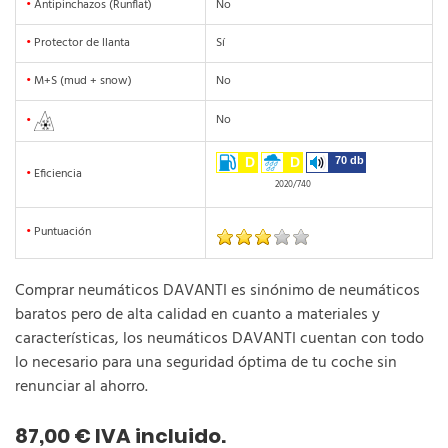
•
Antipinchazos (Runflat)
No
•
Protector de llanta
Sí
•
M+S (mud + snow)
No
No
•
D
D
70 db
•
Eficiencia
2020/740
•
Puntuación
Comprar neumáticos DAVANTI es sinónimo de neumáticos
baratos pero de alta calidad en cuanto a materiales y
características, los neumáticos DAVANTI cuentan con todo
lo necesario para una seguridad óptima de tu coche sin
renunciar al ahorro.
87,00 € IVA incluido.