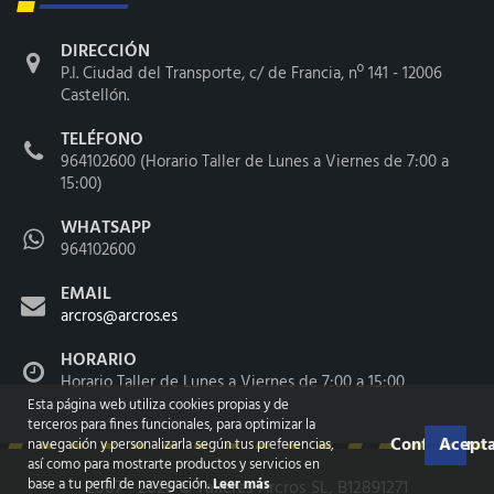
DIRECCIÓN
P.I. Ciudad del Transporte, c/ de Francia, nº 141 - 12006
Castellón.
TELÉFONO
964102600 (Horario Taller de Lunes a Viernes de 7:00 a
15:00)
WHATSAPP
964102600
EMAIL
arcros@arcros.es
HORARIO
Horario Taller de Lunes a Viernes de 7:00 a 15:00
Esta página web utiliza cookies propias y de
terceros para fines funcionales, para optimizar la
Configurar
Acepta
navegación y personalizarla según tus preferencias,
así como para mostrarte productos y servicios en
base a tu perfil de navegación.
Leer más
2007 - 2026 ©
Talleres Arcros SL
, B12891271