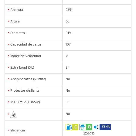
•
Anchura
235
•
Altura
60
•
Diámetro
R19
•
Capacidad de carga
107
•
Índice de velocidad
V
•
Extra Load (XL)
Sí
•
Antipinchazos (Runflat)
No
•
Protector de llanta
No
•
M+S (mud + snow)
Sí
No
•
C
B
72 db
•
Eficiencia
2020/740