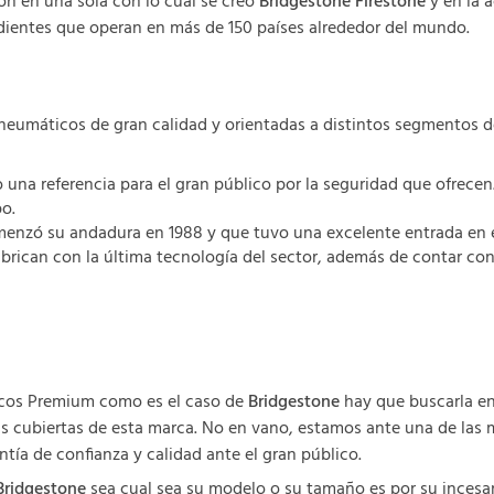
on en una sola con lo cual se creó
Bridgestone Firestone
y en la 
dientes que operan en más de 150 países alrededor del mundo.
neumáticos de gran calidad y orientadas a distintos segmentos 
 una referencia para el gran público por la seguridad que ofrecen
o.
enzó su andadura en 1988 y que tuvo una excelente entrada en 
fabrican con la última tecnología del sector, además de contar co
icos Premium como es el caso de
Bridgestone
hay que buscarla en
as cubiertas de esta marca. No en vano, estamos ante una de las
ntía de confianza y calidad ante el gran público.
Bridgestone
sea cual sea su modelo o su tamaño es por su incesan