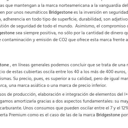
s que mantengan a la marca norteamericana a la vanguardia del s
nten por unos neumáticos
Bridgestone
es la inversión en segurida
do, adherencia en todo tipo de superficie, durabilidad, son adjet
estión de seguridad de todo el mundo. Asimismo, el compromiso
gestone
sea siempre positiva, no sólo por la cantidad de diner
de contaminación y emisión de CO2 que ofrece esta marca frente 
stone
, en líneas generales podemos concluir que se trata de una
o de estas cubiertas oscila entre los 40 a los más de 400 euros
ismas. Su precio, pues, es superior a su calidad, pero de igual m
ca, una marca asiática o una marca de precio inferior.
esos de producción, elaboración e integración de elementos del
igamos amortizarla gracias a dos aspectos fundamentales: su mayo
 carburante. Unos consumos que pueden oscilar entre el 7 y el 12
bierta Premium como es el caso de las de la marca
Bridgestone
pon