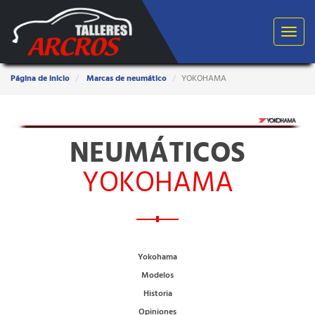
Toggle
navigat
Estas
Página de inicio
Marcas de neumático
YOKOHAMA
aquí:
NEUMÁTICOS
YOKOHAMA
Yokohama
Modelos
Historia
Opiniones