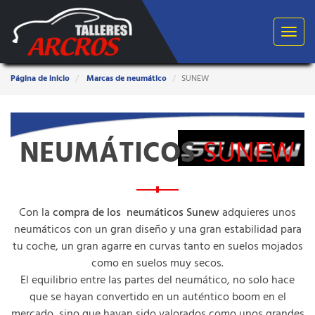
Toggle
navigat
Estas
Página de inicio
Marcas de neumático
SUNEW
aquí:
NEUMÁTICOS
SUNEW
Con la
compra de los neumáticos Sunew
adquieres unos
neumáticos con un gran diseño y una gran estabilidad para
tu coche, un gran agarre en curvas tanto en suelos mojados
como en suelos muy secos.
El equilibrio entre las partes del neumático, no solo hace
que se hayan convertido en un auténtico boom en el
mercado, sino que hayan sido valorados como unos grandes