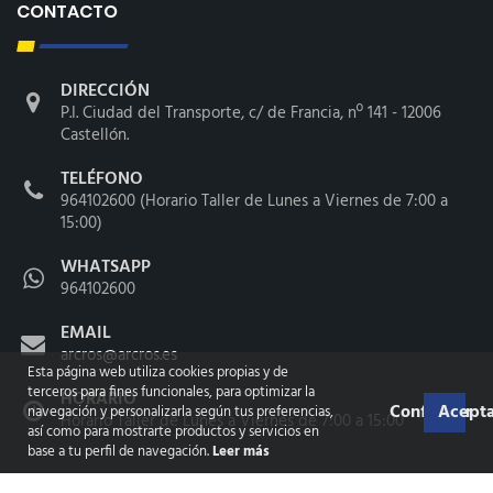
CONTACTO
DIRECCIÓN
P.I. Ciudad del Transporte, c/ de Francia, nº 141 - 12006
Castellón.
TELÉFONO
964102600 (Horario Taller de Lunes a Viernes de 7:00 a
15:00)
WHATSAPP
964102600
EMAIL
arcros@arcros.es
Esta página web utiliza cookies propias y de
terceros para fines funcionales, para optimizar la
HORARIO
Configurar
Acepta
navegación y personalizarla según tus preferencias,
Horario Taller de Lunes a Viernes de 7:00 a 15:00
así como para mostrarte productos y servicios en
base a tu perfil de navegación.
Leer más