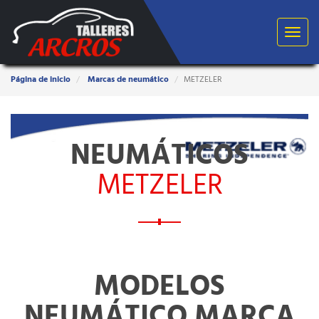
Toggle
navigat
Estas
Página de inicio
Marcas de neumático
METZELER
aquí:
NEUMÁTICOS
METZELER
MODELOS
NEUMÁTICO MARCA