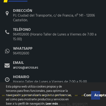
DIRECCIÓN
P.I. Ciudad del Transporte, c/ de Francia, nº 141 - 12006
Castellón.
TELÉFONO
964102600 (Horario Taller de Lunes a Viernes de 7:00 a
15:00)
WHATSAPP
964102600
EMAIL
arcros@arcros.es
HORARIO
Horario Taller de Lunes a Viernes de 7:00 a 15:00
Esta página web utiliza cookies propias y de
terceros para fines funcionales, para optimizar la
Configurar
Acepta
navegación y personalizarla según tus preferencias,
así como para mostrarte productos y servicios en
base a tu perfil de navegación.
Leer más
2007 - 2026 ©
Talleres Arcros SL
, B12891271