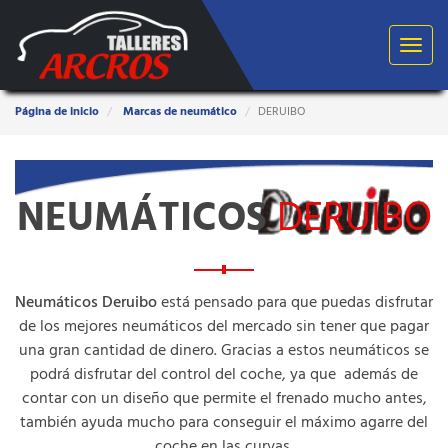
Toggle
navigat
Estas
Página de inicio
Marcas de neumático
DERUIBO
aquí:
NEUMÁTICOS
DERUIBO
Neumáticos Deruibo
está pensado para que puedas disfrutar
de los mejores neumáticos del mercado sin tener que pagar
una gran cantidad de dinero. Gracias a
estos neumáticos se
podrá disfrutar del control del coche, ya que además de
contar con un diseño que permite el frenado mucho antes,
también ayuda mucho para conseguir el máximo agarre del
coche en las curvas.